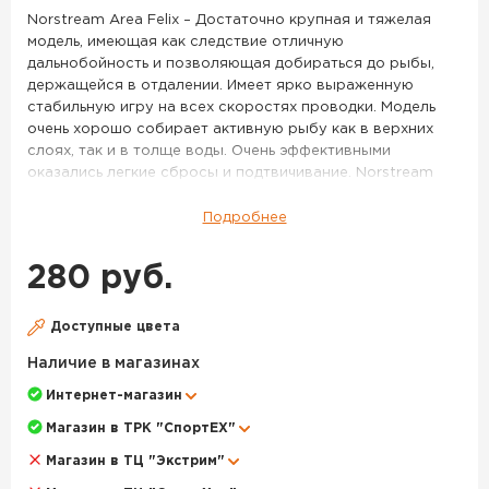
76M
Norstream Area Felix – Достаточно крупная и тяжелая
модель, имеющая как следствие отличную
дальнобойность и позволяющая добираться до рыбы,
держащейся в отдалении. Имеет ярко выраженную
стабильную игру на всех скоростях проводки. Модель
очень хорошо собирает активную рыбу как в верхних
слоях, так и в толще воды. Очень эффективными
оказались легкие сбросы и подтвичивание. Norstream
Area Felix 2.3 г – Более миниатюрная и легкая версия
Felix’a. Данный размер имеет два варианта исполнения
Подробнее
по весу – 2,3 г и 2,0 г. Более тяжелая версия имеет менее
размашистую игру и большую стабильность, она лучше
280 руб.
подходит для ловли на течении, с успехом применяется
при ловле таких рыб как голавль, язь, хариус. Очень
эффективно получится облавливать небольшие приямки
Доступные цвета
и омуты на границе с сильным течением. Впрочем, и в
Наличие в магазинах
стоячей воде она будет весьма эффективна, если
активность рыбы пошла на спад, и крупные активные
Интернет-магазин
приманки уже работают хуже. Norstream Area Felix 2.0 г –
Магазин в ТРК "СпортЕХ"
Самая легкая версия этой модели, имеет тот же размер,
что и Felix 2,3 г, но за счет меньшего веса обладает куда
Магазин в ТЦ "Экстрим"
более легкой, «порхающей» игрой и стабильно работает