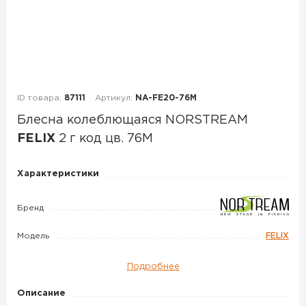
ID товара:
87111
Артикул:
NA-FE20-76M
Блесна колеблющаяся NORSTREAM
FELIX
2 г код цв. 76M
Блесна
Характеристики
колеблющаяся
NORSTREAM
Бренд
FELIX
Модель
FELIX
2
г
Подробнее
код
цв.
Описание