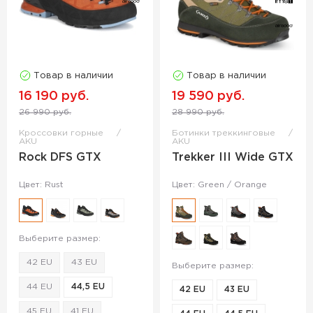
Товар в наличии
Товар в наличии
16 190 руб.
19 590 руб.
26 990 руб.
28 990 руб.
Кроссовки горные
Ботинки треккинговые
AKU
AKU
Rock DFS GTX
Trekker III Wide GTX
Цвет: Rust
Цвет: Green / Orange
Выберите размер:
42 EU
43 EU
Выберите размер:
44 EU
44,5 EU
42 EU
43 EU
45 EU
41 EU