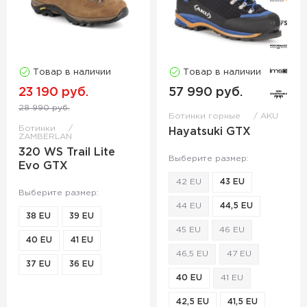
Товар в наличии
Товар в наличии
23 190 руб.
57 990 руб.
28 990 руб.
Ботинки горные
AKU
Ботинки
Hayatsuki GTX
ZAMBERLAN
320 WS Trail Lite
Выберите размер:
Evo GTX
42 EU
43 EU
Выберите размер:
44 EU
44,5 EU
38 EU
39 EU
45 EU
46 EU
40 EU
41 EU
46,5 EU
47 EU
37 EU
36 EU
40 EU
41 EU
42,5 EU
41,5 EU