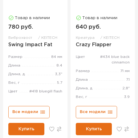
Товар в наличии
Товар в наличии
780 руб.
640 руб.
Виброхвост
KEITECH
Креатура
KEITECH
Swing Impact Fat
Crazy Flapper
Размер
84 мм
Цвет
#434 blue back
cinnamon
Длина
8.4
Размер
71 мм
Длина, д.
3,3"
Длина
7.1
Вес, г
5.7
Длина, д.
2,8"
Цвет
#418 bluegill flash
Вес, г
3.9
Все модели
Все модели
Купить
Купить