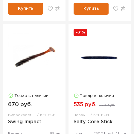
Купить
Купить
-31%
Товар в наличии
Товар в наличии
670 руб.
535 руб.
770 руб.
Виброхвост
KEITECH
Червь
KEITECH
Swing Impact
Salty Core Stick
Размер
89 мм
Цвет
#502 black / blue