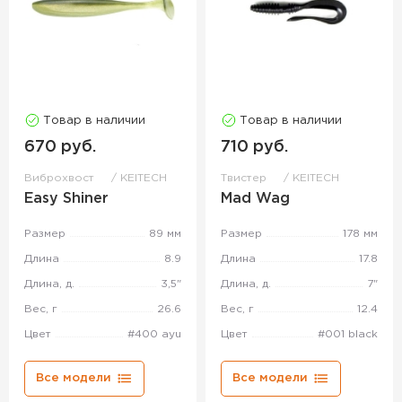
Товар в наличии
Товар в наличии
670 руб.
710 руб.
Виброхвост
KEITECH
Твистер
KEITECH
Easy Shiner
Mad Wag
Размер
89 мм
Размер
178 мм
Длина
8.9
Длина
17.8
Длина, д.
3,5"
Длина, д.
7"
Вес, г
26.6
Вес, г
12.4
Цвет
#400 ayu
Цвет
#001 black
Все модели
Все модели