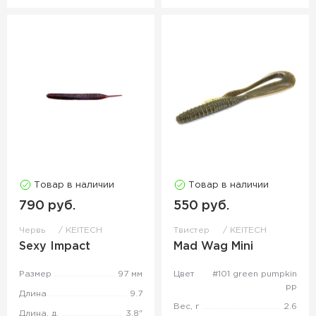
Товар в наличии
Товар в наличии
790 руб.
550 руб.
Червь
KEITECH
Твистер
KEITECH
Sexy Impact
Mad Wag Mini
Размер
97 мм
Цвет
#101 green pumpkin
pp
Длина
9.7
Вес, г
2.6
Длина, д.
3,8"