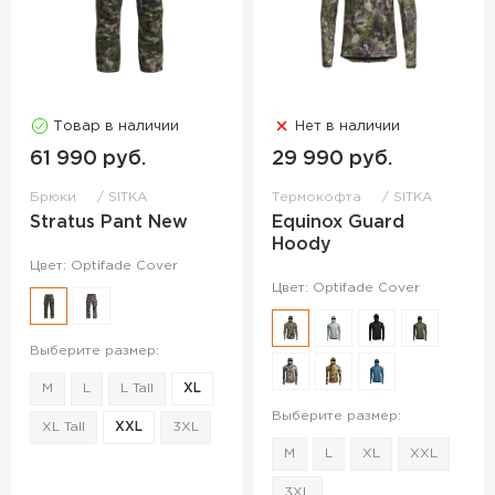
Товар в наличии
Нет в наличии
61 990 руб.
29 990 руб.
Брюки
SITKA
Термокофта
SITKA
Stratus Pant New
Equinox Guard
Hoody
Цвет: Optifade Cover
Цвет: Optifade Cover
Выберите размер:
M
L
L Tall
XL
Выберите размер:
XL Tall
XXL
3XL
M
L
XL
XXL
3XL