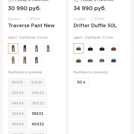
30 990 руб.
34 990 руб.
Брюки
SITKA
Сумка
SITKA
Traverse Pant New
Drifter Duffle 50L
Цвет: Optifade Cover
Цвет: Optifade Cover
Выберите размер:
Выберите размер:
30X31
32X31
50 л
32X34
34X32
34X34
36X32
36X34
38X32
38X34
40X32