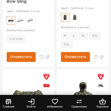
Bow Sling
Цвет: Optifade Cover
Цвет: Optifade Cover
Выберите размер:
Выберите размер:
M
L
XL
XXL
one size
3XL
Оповестить
Оповестить
Главная
Войти
Избранное
Сравнение
Корзина