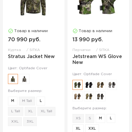
Товар в наличии
Товар в наличии
70 990 руб.
13 990 руб.
Куртка
SITKA
Перчатки
SITKA
Stratus Jacket New
Jetstream WS Glove
New
Цвет: Optifade Cover
Цвет: Optifade Cover
Выберите размер:
M
M Tall
L
Выберите размер:
L Tall
XL
XL Tall
XS
S
M
L
XXL
3XL
XL
XXL