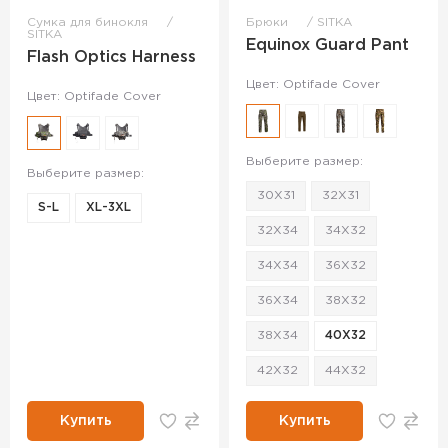
Сумка для бинокля
Брюки
SITKA
SITKA
Equinox Guard Pant
Flash Optics Harness
Цвет: Optifade Cover
Цвет: Optifade Cover
Выберите размер:
Выберите размер:
30X31
32X31
S-L
XL-3XL
32X34
34X32
34X34
36X32
36X34
38X32
38X34
40X32
42X32
44X32
Купить
Купить