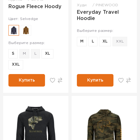
Худи
PINEWOOD
Rogue Fleece Hoody
Everyday Travel
Hoodie
Цвет: Selvedge
Выберите размер:
M
L
XL
XXL
Выберите размер:
S
M
L
XL
XXL
Купить
Купить