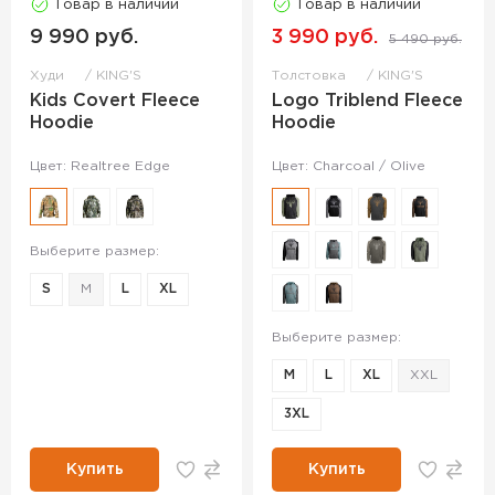
Товар в наличии
Товар в наличии
9 990 руб.
3 990 руб.
5 490 руб.
Худи
KING'S
Толстовка
KING'S
Kids Covert Fleece
Logo Triblend Fleece
Hoodie
Hoodie
Цвет: Realtree Edge
Цвет: Charcoal / Olive
Выберите размер:
S
M
L
XL
Выберите размер:
M
L
XL
XXL
3XL
Купить
Купить