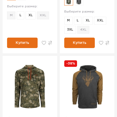
Выберите размер:
Выберите размер:
M
L
XL
XXL
M
L
XL
XXL
3XL
4XL
Купить
Купить
-38%