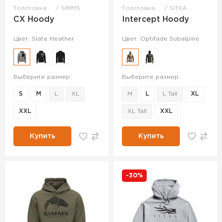
Толстовка
SIMMS
Толстовка
SITKA
CX Hoody
Intercept Hoody
Цвет: Slate Heather
Цвет: Optifade Subalpine
Выберите размер:
Выберите размер:
S
M
L
XL
M
L
L Tall
XL
XXL
XL Tall
XXL
Купить
Купить
-30%