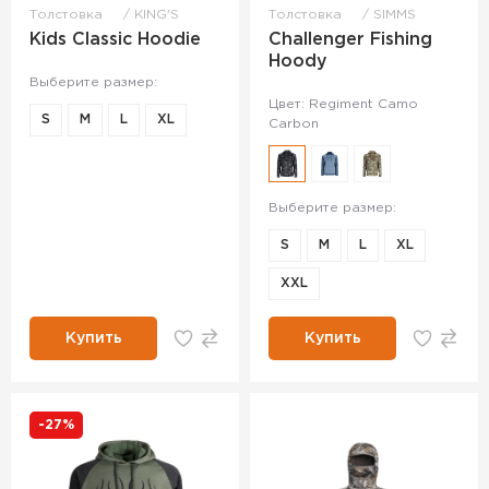
Толстовка
KING'S
Толстовка
SIMMS
Kids Classic Hoodie
Challenger Fishing
Hoody
Выберите размер:
Цвет: Regiment Camo
S
M
L
XL
Carbon
Выберите размер:
S
M
L
XL
XXL
Купить
Купить
-27%