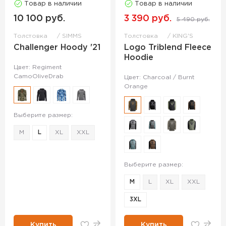
Товар в наличии
Товар в наличии
10 100 руб.
3 390 руб.
5 490 руб.
Толстовка
SIMMS
Толстовка
KING'S
Challenger Hoody '21
Logo Triblend Fleece
Hoodie
Цвет: Regiment
CamoOliveDrab
Цвет: Charcoal / Burnt
Orange
Выберите размер:
M
L
XL
XXL
Выберите размер:
M
L
XL
XXL
3XL
Купить
Купить