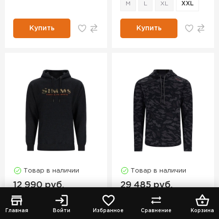
M
L
XL
XXL
Купить
Купить
Товар в наличии
Товар в наличии
12 990 руб.
29 485 руб.
Толстовка
SIMMS
Толстовка
SIMMS
Главная
Войти
Избранное
Сравнение
Корзина
Logo Hoody
CX Hoody