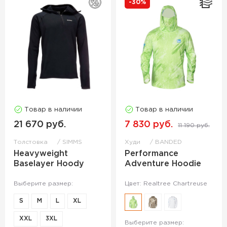
-30%
Товар в наличии
Товар в наличии
21 670 руб.
7 830 руб.
11 190 руб.
Толстовка
SIMMS
Худи
BANDED
Heavyweight
Performance
Baselayer Hoody
Adventure Hoodie
Выберите размер:
Цвет: Realtree Chartreuse
S
M
L
XL
XXL
3XL
Выберите размер: