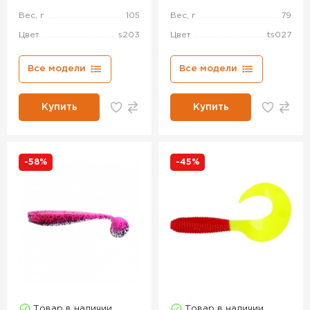
Вес, г
105
Вес, г
79
Цвет
s203
Цвет
ts027
Все модели
Все модели
Купить
Купить
-58%
-45%
Товар в наличии
Товар в наличии