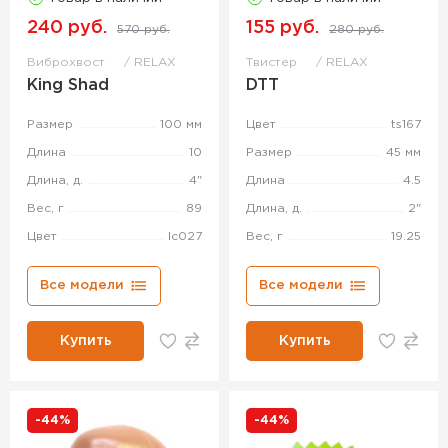
240 руб.
155 руб.
570 руб.
280 руб.
Виброхвост
RELAX
Твистер
RELAX
King Shad
DTT
Размер
100 мм
Цвет
ts167
Длина
10
Размер
45 мм
Длина, д.
4"
Длина
4.5
Вес, г
89
Длина, д.
2"
Цвет
lc027
Вес, г
19.25
Все модели
Все модели
Купить
Купить
-44%
-44%