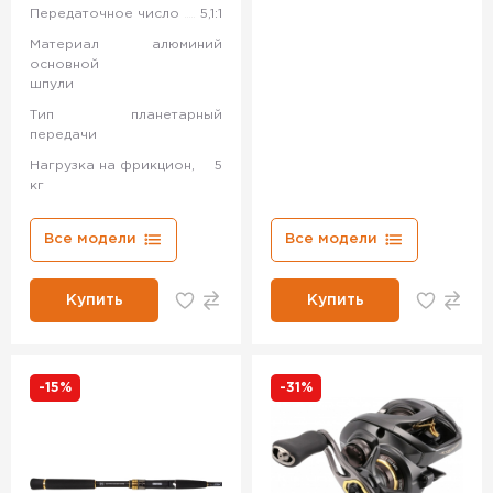
Передаточное число
5,1:1
Материал
алюминий
основной
шпули
Тип
планетарный
передачи
Нагрузка на фрикцион,
5
кг
Все модели
Все модели
Купить
Купить
-15%
-31%