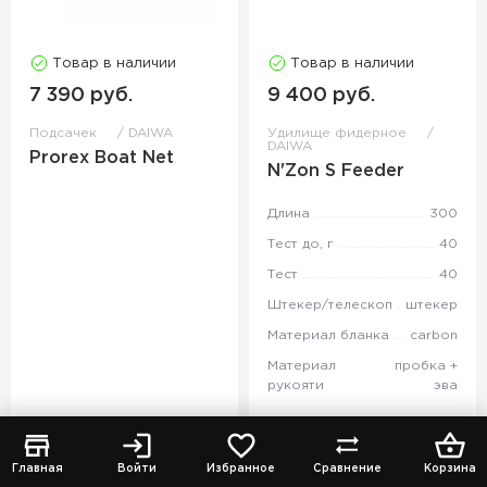
Товар в наличии
Товар в наличии
7 390 руб.
9 400 руб.
Подсачек
DAIWA
Удилище фидерное
DAIWA
Prorex Boat Net
N'Zon S Feeder
Длина
300
Тест до, г
40
Тест
40
Штекер/телескоп
штекер
Материал бланка
carbon
Материал
пробка +
рукояти
эва
Все модели
Главная
Войти
Избранное
Сравнение
Корзина