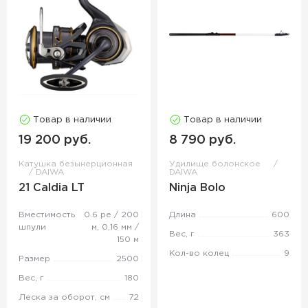
Товар в наличии
Товар в наличии
19 200 руб.
8 790 руб.
Катушка безынерционная
Удилище болонское
DAIWA
DAIWA
21 Caldia LT
Ninja Bolo
Вместимость
0.6 pe / 200
Длина
600
шпули
м, 0,16 мм /
Вес, г
363
150 м
Кол-во колец
9
Размер
2500
Вес, г
180
Леска за оборот, см
72