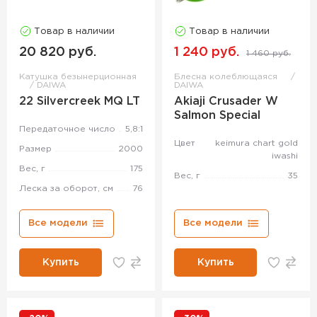
Товар в наличии
Товар в наличии
20 820 руб.
1 240 руб.
1 460 руб.
Катушка безынерционная
Блесна колеблющаяся
DAIWA
DAIWA
22 Silvercreek MQ LT
Akiaji Crusader W
Salmon Special
Передаточное число
5,8:1
Цвет
keimura chart gold
Размер
2000
iwashi
Вес, г
175
Вес, г
35
Леска за оборот, см
76
Все модели
Все модели
Купить
Купить