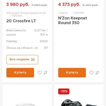
3 980 руб.
4 375 руб.
4 680 руб.
6 250 руб.
Катушка безынерционная
Садок
DAIWA
DAIWA
N'Zon Keepnet
20 Crossfire LT
Round 350
Вместимость
0,37 мм /
шпули
150 м
Размер
5000
Леска за оборот, см
87
Все модели
Купить
Купить
-10%