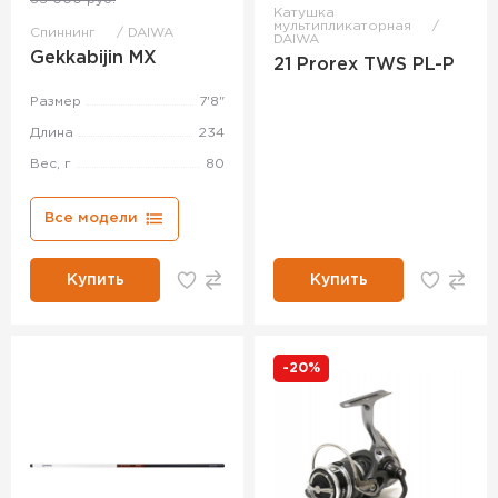
Катушка
мультипликаторная
Спиннинг
DAIWA
DAIWA
Gekkabijin MX
21 Prorex TWS PL-P
Размер
7'8"
Длина
234
Вес, г
80
Все модели
Купить
Купить
-20%