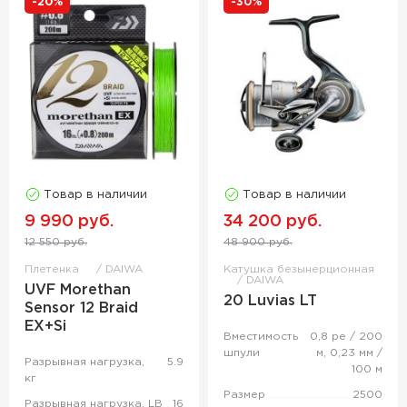
-20%
-30%
Товар в наличии
Товар в наличии
9 990 руб.
34 200 руб.
12 550 руб.
48 900 руб.
Плетенка
DAIWA
Катушка безынерционная
DAIWA
UVF Morethan
20 Luvias LT
Sensor 12 Braid
EX+Si
Вместимость
0,8 pe / 200
шпули
м, 0,23 мм /
Разрывная нагрузка,
5.9
100 м
кг
Размер
2500
Разрывная нагрузка, LB
16