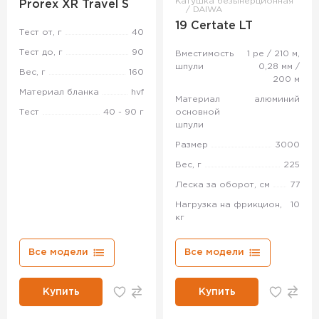
Катушка безынерционная
Prorex XR Travel S
DAIWA
19 Certate LT
Тест от, г
40
Тест до, г
90
Вместимость
1 pe / 210 м,
шпули
0,28 мм /
Вес, г
160
200 м
Материал бланка
hvf
Материал
алюминий
Тест
40 - 90 г
основной
шпули
Размер
3000
Вес, г
225
Леска за оборот, см
77
Нагрузка на фрикцион,
10
кг
Все модели
Все модели
Купить
Купить