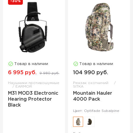
-30%
Товар в наличии
Товар в наличии
6 995 руб.
104 990 руб.
9 980 руб.
Наушники противошумные
Рюкзак охотничий
EARMOR
SITKA
M31 MOD3 Electronic
Mountain Hauler
Hearing Protector
4000 Pack
Black
Цвет: Optifade Subalpine