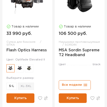
Товар в наличии
Товар в наличии
33 990 руб.
106 500 руб.
Сумка для бинокля
Наушники противошумные
SITKA
SORDIN
Flash Optics Harness
MSA Sordin Supreme
T2 Headband
Цвет: Optifade Elevated II
Цвет
black
Выберите размер:
Все модели
S-L
XL-3XL
Купить
Купить