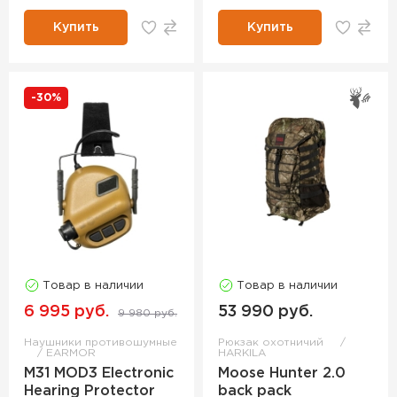
Купить
Купить
-30%
Товар в наличии
Товар в наличии
6 995 руб.
53 990 руб.
9 980 руб.
Наушники противошумные
Рюкзак охотничий
EARMOR
HARKILA
M31 MOD3 Electronic
Moose Hunter 2.0
Hearing Protector
back pack