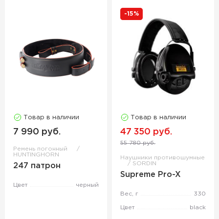
-15%
Товар в наличии
Товар в наличии
7 990 руб.
47 350 руб.
55 780 руб.
Ремень погонный
HUNTINGHORN
Наушники противошумные
SORDIN
247 патрон
Supreme Pro-X
Цвет
черный
Вес, г
330
Цвет
black