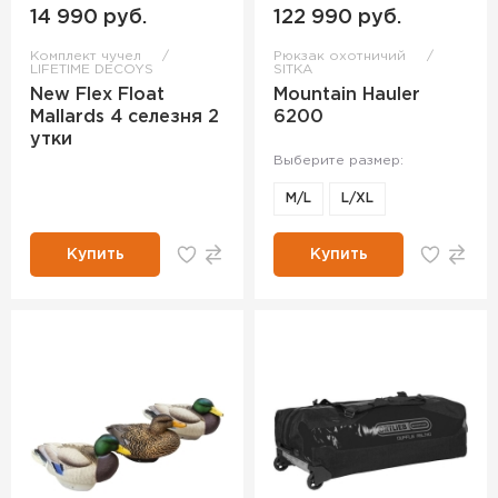
14 990 руб.
122 990 руб.
Комплект чучел
Рюкзак охотничий
LIFETIME DECOYS
SITKA
New Flex Float
Mountain Hauler
Mallards 4 селезня 2
6200
утки
Выберите размер:
M/L
L/XL
Купить
Купить