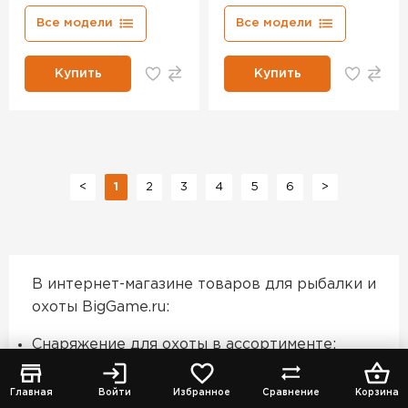
Все модели
Все модели
Купить
Купить
<
1
2
3
4
5
6
>
В интернет-магазине товаров для рыбалки и
охоты BigGame.ru:
Снаряжение для охоты в ассортименте:
моделей доступно – 275
Доставка в Челябинске и по всей России,
Главная
Войти
Избранное
Сравнение
Корзина