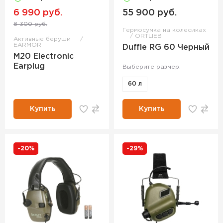
6 990 руб.
55 900 руб.
8 300 руб.
Гермосумка на колесиках
ORTLIEB
Активные беруши
EARMOR
Duffle RG 60 Черный
M20 Electronic
Earplug
Выберите размер:
60 л
Купить
Купить
-20%
-29%