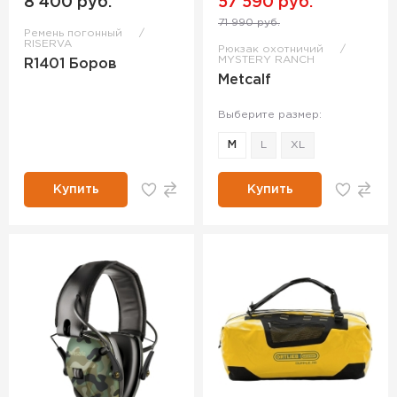
8 400 руб.
57 590 руб.
71 990 руб.
Ремень погонный
RISERVA
Рюкзак охотничий
MYSTERY RANCH
R1401 Боров
Metcalf
Выберите размер:
M
L
XL
Купить
Купить