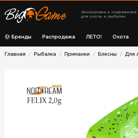
Экипировка и снаряжение
для охоты и рыбалки
Бренды
Распродажа
ЛЕТО!
Охота
Главная
Рыбалка
Приманки
Блесны
Для 
/
/
/
/