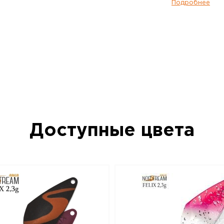
два варианта исполнения по весу – 2,3 г
Подробнее
тяжелая версия имеет менее размашис
стабильность, она лучше подходит для л
успехом применяется при ловле таких ры
хариус. Очень эффективно получится о
небольшие приямки и омуты на границе 
Впрочем, и в стоячей воде она будет в
если активность рыбы пошла на спад, 
приманки уже работают хуже. Norstream 
Самая легкая версия этой модели, имее
и Felix 2,3 г, но за счет меньшего веса 
легкой, «порхающей» игрой и стабильн
совсем медленной проводке. Безусловн
Доступные цвета
преимущественно для стоячей воды. Не
рыбы, ее невысокая активность, не сл
водоемы – вот условия, когда Felix 2,0 
наилучшем свете. Приманки Norstream Ar
изготовлены из латуни и оснащены вы
фурнитурой и крючками без бородок.
Блесна колеблющаяся NORSTREAM FELIX 
данный товар доступен для заказа в ин
BigGame по цене 280 руб. с доставкой 