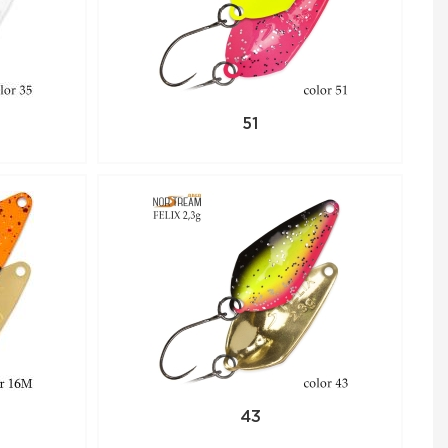
нный товар,
 по телефону +7
51
43