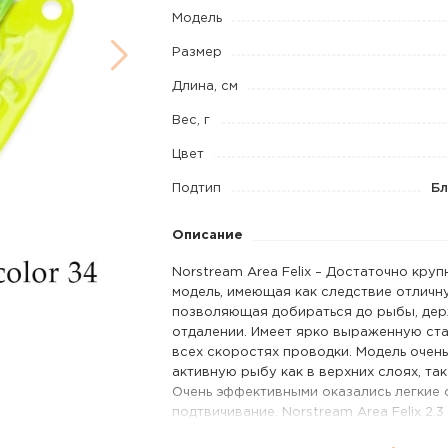
2
Модель
г
Размер
код
Длина, см
цв.
Вес, г
34
Цвет
Подтип
Бл
Описание
Norstream Area Felix – Достаточно круп
модель, имеющая как следствие отличн
позволяющая добираться до рыбы, де
отдалении. Имеет ярко выраженную ста
всех скоростях проводки. Модель очен
активную рыбу как в верхних слоях, так
Очень эффективными оказались легкие 
подтвичивание. Norstream Area Felix 2.3
миниатюрная и легкая версия Felix’a. 