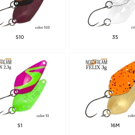
всей России. Для того, чтобы купить да
положите его в корзину или позвоните
(351) 220-15-00
S10
35
S1
16M