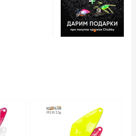
 и 2,0 г. Более
тую игру и большую
овли на течении, с
б как голавль, язь,
блавливать
с сильным течением.
есьма эффективна,
и крупные активные
Area Felix 2.0 г –
т тот же размер, что
обладает куда более
о работает на
о, эта версия
крупная навеска
ишком большие
г проявит себя в
ea Felix
сококачественной
2 г код цв. 34 –
тернет-магазине
в Челябинске и по