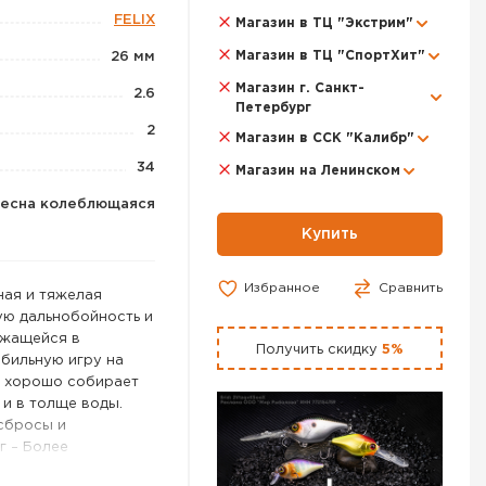
FELIX
Магазин в ТЦ "Экстрим"
Магазин в ТЦ "СпортХит"
26 мм
Магазин г. Санкт-
2.6
Петербург
2
Магазин в ССК "Калибр"
34
Магазин на Ленинском
есна колеблющаяся
Купить
Избранное
Сравнить
ная и тяжелая
ую дальнобойность и
ржащейся в
Получить скидку
5%
бильную игру на
ь хорошо собирает
 и в толще воды.
сбросы и
 г – Более
Данный размер имеет