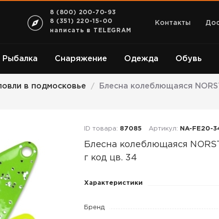
8 (800) 200-70-93
8 (351) 220-15-00
Контакты
Дос
написать в TELEGRAM
Рыбалка
Снаряжение
Одежда
Обувь
ловли в подмосковье
Блесна колеблющаяся NORST
/
ID товара:
87085
Артикул:
NA-FE20-3
Блесна колеблющаяся NOR
г код цв. 34
Блесна
Характеристики
колеблющаяся
NORSTREAM
Бренд
FELIX