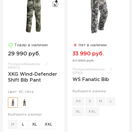
Товар в наличии
Нет в наличии
29 990 руб.
33 990 руб.
67 990 руб.
Полукомбинезон
KING'S
Полукомбинезон
SITKA
XKG Wind-Defender
WS Fanatic Bib
Shift Bib Pant
Выберите размер:
Цвет: KC Ultra
XS
S
M
L
XL
XXL
Выберите размер:
M
L
XL
XXL