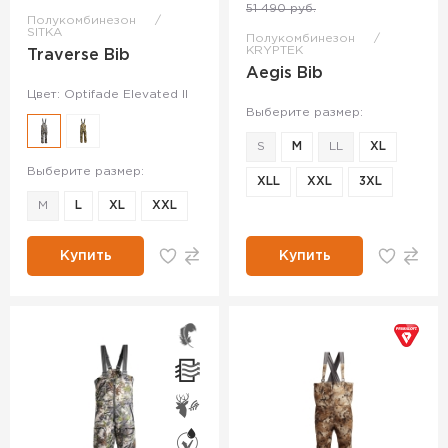
51 490 руб.
Полукомбинезон
SITKA
Полукомбинезон
KRYPTEK
Traverse Bib
Aegis Bib
Цвет: Optifade Elevated II
Выберите размер:
S
M
LL
XL
Выберите размер:
XLL
XXL
3XL
M
L
XL
XXL
Купить
Купить