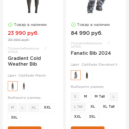
Товар в наличии
Товар в наличии
23 990 руб.
84 990 руб.
39 990 руб.
Полукомбинезон
SITKA
Полукомбинезон
SITKA
Fanatic Bib 2024
Gradient Cold
Weather Bib
Цвет: Optifade Elevated II
Цвет: Optifade Marsh
Выберите размер:
S
M
M Tall
L
Выберите размер:
L Tall
XL
XL Tall
M
L
XL
XXL
XXL
3XL
3XL