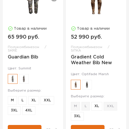
Товар в наличии
Товар в наличии
65 990 руб.
52 990 руб.
Полукомбинезон
Полукомбинезон
SKRE
SITKA
Guardian Bib
Gradient Cold
Weather Bib New
Цвет: Summit
Цвет: Optifade Marsh
Выберите размер:
Выберите размер:
M
L
XL
XXL
M
L
XL
XXL
3XL
4XL
3XL