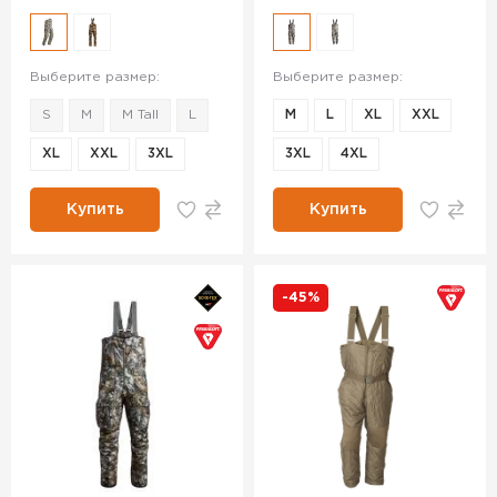
Выберите размер:
Выберите размер:
S
M
M Tall
L
M
L
XL
XXL
XL
XXL
3XL
3XL
4XL
Купить
Купить
-45%