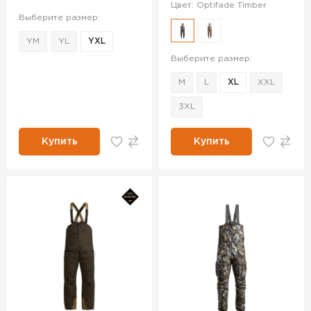
Цвет: Optifade Timber
Выберите размер:
YM
YL
YXL
Выберите размер:
M
L
XL
XXL
3XL
Купить
Купить