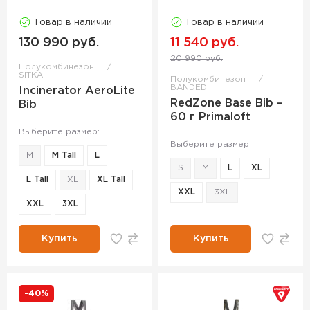
Товар в наличии
Товар в наличии
130 990 руб.
11 540 руб.
20 990 руб.
Полукомбинезон
SITKA
Полукомбинезон
BANDED
Incinerator AeroLite
RedZone Base Bib –
Bib
60 г Primaloft
Выберите размер:
Выберите размер:
M
M Tall
L
S
M
L
XL
L Tall
XL
XL Tall
XXL
3XL
XXL
3XL
Купить
Купить
-40%