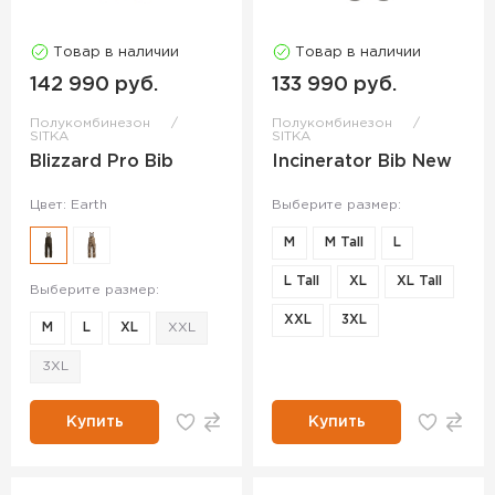
Товар в наличии
Товар в наличии
142 990 руб.
133 990 руб.
Полукомбинезон
Полукомбинезон
SITKA
SITKA
Blizzard Pro Bib
Incinerator Bib New
Цвет: Earth
Выберите размер:
M
M Tall
L
L Tall
XL
XL Tall
Выберите размер:
XXL
3XL
M
L
XL
XXL
3XL
Купить
Купить