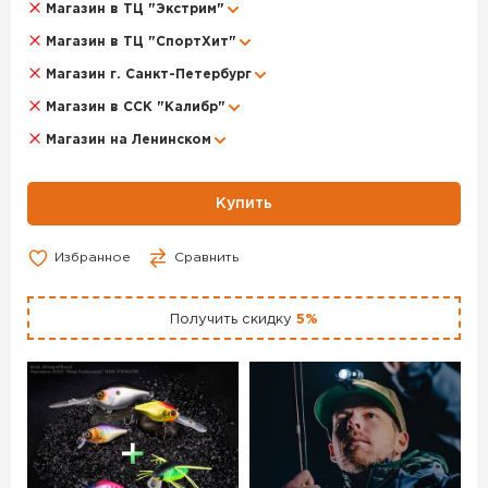
более легкой, «порхающей» игрой и стабильно работает
Магазин в ТЦ "Экстрим"
на совсем медленной проводке. Безусловно, эта версия
Магазин в ТЦ "СпортХит"
преимущественно для стоячей воды. Некрупная навеска
рыбы, ее невысокая активность, не слишком большие
Магазин г. Санкт-Петербург
водоемы – вот условия, когда Felix 2,0 г проявит себя в
Магазин в ССК "Калибр"
наилучшем свете. Приманки Norstream Area Felix
изготовлены из латуни и оснащены высококачественной
Магазин на Ленинском
фурнитурой и крючками без бородок.
Блесна колеблющаяся NORSTREAM FELIX 2 г код цв. 61 –
Купить
данный товар доступен для заказа в интернет-магазине
BigGame по цене 280 руб. с доставкой в Челябинске и
по всей России. Для того, чтобы купить данный товар,
Избранное
Сравнить
положите его в корзину или позвоните по телефону +7
(351) 220-15-00
Получить скидку
5%