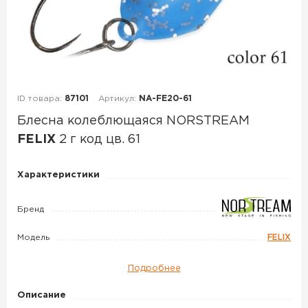
ID товара:
87101
Артикул:
NA-FE20-61
Блесна колеблющаяся NORSTREAM
FELIX
2 г код цв. 61
Блесна
Характеристики
колеблющаяся
NORSTREAM
Бренд
FELIX
Модель
FELIX
2
г
Подробнее
код
цв.
Описание