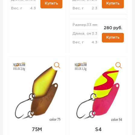
Купить
Купить
Вес, г
4.3
Вес, г
2.3
Размер
33 мм
280 руб.
Длина, см
3.3
Купить
Вес, г
4.3
75M
S4