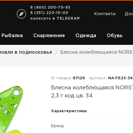
8 (800) 200-70-93
8 (351) 220-15-00
Контакты
Дос
написать в TELEGRAM
Рыбалка
Снаряжение
Одежда
Обувь
ловли в подмосковье
Блесна колеблющаяся NORSTR
/
ID товара:
87129
Артикул:
NA-FE23-34
Блесна колеблющаяся NOR
2,3 г код цв. 34
Блесна
Характеристики
колеблющаяся
NORSTREAM
Бренд
FELIX