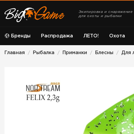
Экипировка и снаряжение
для охоты и рыбалки
Бренды
Распродажа
ЛЕТО!
Охота
Главная
Рыбалка
Приманки
Блесны
Для 
/
/
/
/