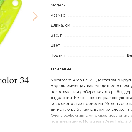
2,3
Модель
г
Размер
код
Длина, см
цв.
Вес, г
34
Цвет
Подтип
Бл
Описание
Norstream Area Felix – Достаточно круп
модель, имеющая как следствие отличн
позволяющая добираться до рыбы, де
отдалении. Имеет ярко выраженную ста
всех скоростях проводки. Модель очен
активную рыбу как в верхних слоях, так
Очень эффективными оказались легкие 
подтвичивание. Norstream Area Felix 2.3
миниатюрная и легкая версия Felix’a. 