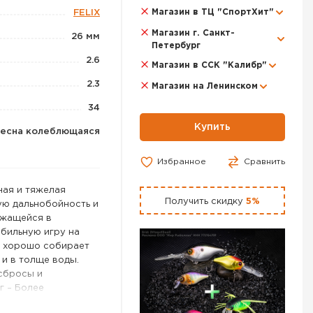
Магазин в ТЦ "СпортХит"
FELIX
Магазин г. Санкт-
26 мм
Петербург
2.6
Магазин в ССК "Калибр"
2.3
Магазин на Ленинском
34
Купить
есна колеблющаяся
Избранное
Сравнить
ная и тяжелая
Получить скидку
5%
ую дальнобойность и
ржащейся в
бильную игру на
ь хорошо собирает
 и в толще воды.
сбросы и
 г – Более
Данный размер имеет