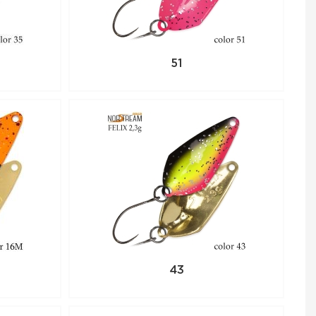
нный товар,
 по телефону +7
51
43