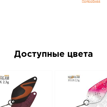
два варианта исполнения по весу – 2,3 г
Подробнее
тяжелая версия имеет менее размашис
стабильность, она лучше подходит для л
успехом применяется при ловле таких ры
хариус. Очень эффективно получится о
небольшие приямки и омуты на границе 
Впрочем, и в стоячей воде она будет в
если активность рыбы пошла на спад, 
приманки уже работают хуже. Norstream 
Самая легкая версия этой модели, имее
и Felix 2,3 г, но за счет меньшего веса 
Доступные цвета
легкой, «порхающей» игрой и стабильн
совсем медленной проводке. Безусловн
преимущественно для стоячей воды. Не
рыбы, ее невысокая активность, не сл
водоемы – вот условия, когда Felix 2,0 
наилучшем свете. Приманки Norstream Ar
изготовлены из латуни и оснащены вы
фурнитурой и крючками без бородок.
Блесна колеблющаяся NORSTREAM FELIX 2
данный товар доступен для заказа в ин
BigGame по цене 280 руб. с доставкой 