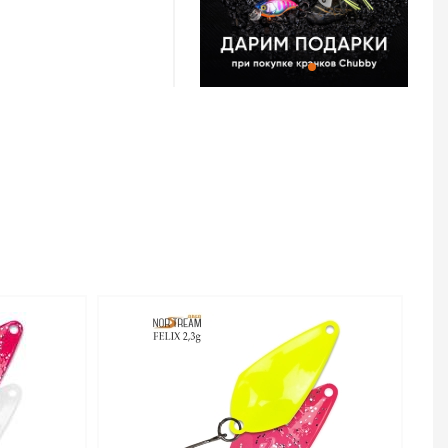
 и 2,0 г. Более
тую игру и большую
овли на течении, с
б как голавль, язь,
блавливать
с сильным течением.
есьма эффективна,
и крупные активные
Area Felix 2.0 г –
т тот же размер, что
обладает куда более
о работает на
о, эта версия
крупная навеска
ишком большие
г проявит себя в
ea Felix
сококачественной
,3 г код цв. 34 –
тернет-магазине
в Челябинске и по