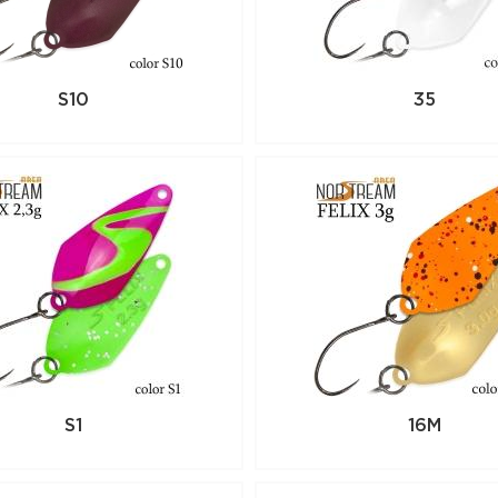
всей России. Для того, чтобы купить да
положите его в корзину или позвоните
(351) 220-15-00
S10
35
S1
16M