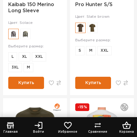
Kaibab 150 Merino
Pro Hunter S/S
Long Sleeve
Цвет: Slate brown
Цвет: Solace
Выберите размер:
Выберите размер:
S
M
XXL
L
XL
XXL
3XL
М
Купить
Купить
-15%
Главная
Войти
Избранное
Сравнение
Корзина