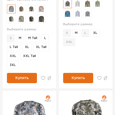
Выберите размер:
Выберите размер:
S
M
L
XL
S
M
M Tall
L
XXL
L Tall
XL
XL Tall
XXL
XXL Tall
3XL
Купить
Купить