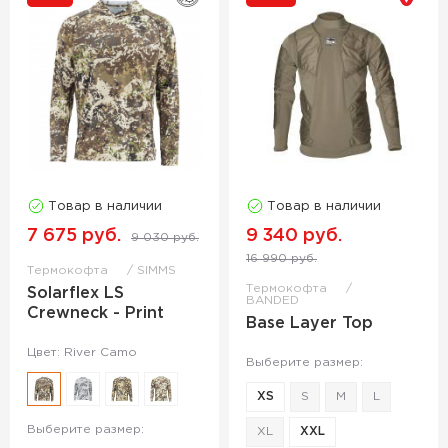
Товар в наличии
Товар в наличии
7 675 руб.
9 340 руб.
9 030 руб.
16 990 руб.
Термокофта
SIMMS
Термокофта
Solarflex LS
BANDED
Crewneck - Print
Base Layer Top
Цвет: River Camo
Выберите размер:
XS
S
M
L
Выберите размер:
XL
XXL