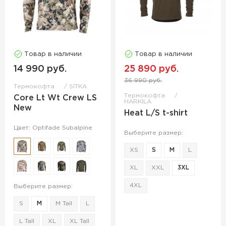
Товар в наличии
Товар в наличии
14 990 руб.
25 890 руб.
36 990 руб.
Термокофта
SITKA
Термокофта
Core Lt Wt Crew LS
HARKILA
New
Heat L/S t-shirt
Цвет: Optifade Subalpine
Выберите размер:
XS
S
M
L
XL
XXL
3XL
4XL
Выберите размер:
S
M
M Tall
L
L Tall
XL
XL Tall