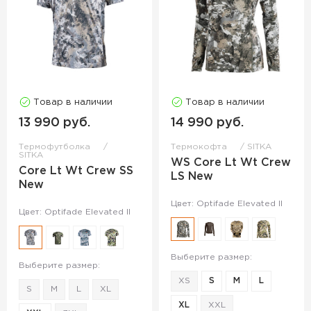
Товар в наличии
Товар в наличии
13 990 руб.
14 990 руб.
Термофутболка
Термокофта
SITKA
SITKA
WS Core Lt Wt Crew
Core Lt Wt Crew SS
LS New
New
Цвет: Optifade Elevated II
Цвет: Optifade Elevated II
Выберите размер:
Выберите размер:
XS
S
M
L
S
M
L
XL
XL
XXL