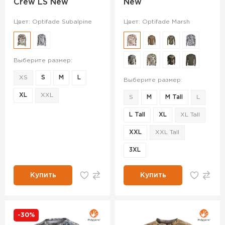
Crew LS New
New
Цвет: Optifade Subalpine
Цвет: Optifade Marsh
Выберите размер:
XS
S
M
L
Выберите размер:
XL
XXL
S
M
M Tall
L
L Tall
XL
XL Tall
XXL
XXL Tall
3XL
Купить
Купить
-30%