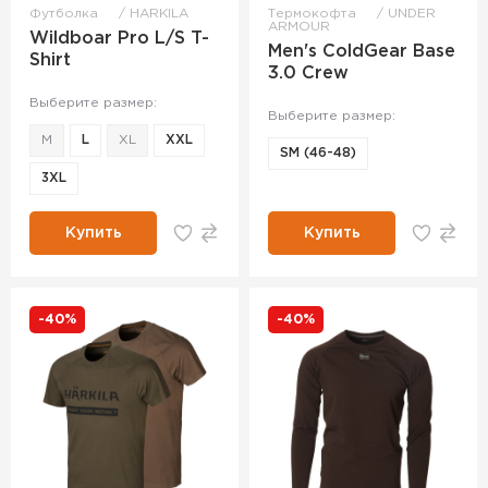
Футболка
HARKILA
Термокофта
UNDER
ARMOUR
Wildboar Pro L/S T-
Men's ColdGear Base
Shirt
3.0 Crew
Выберите размер:
Выберите размер:
M
L
XL
XXL
SM (46-48)
3XL
Купить
Купить
-40%
-40%