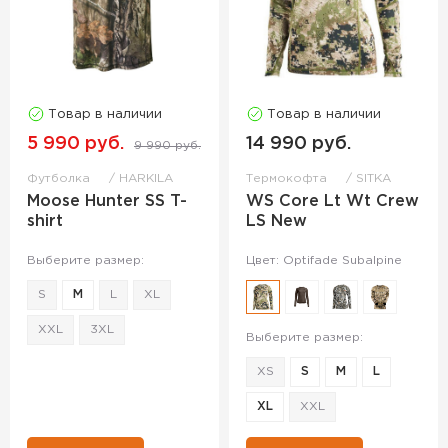
Товар в наличии
Товар в наличии
5 990 руб.
14 990 руб.
9 990 руб.
Футболка
HARKILA
Термокофта
SITKA
Moose Hunter SS T-
WS Core Lt Wt Crew
shirt
LS New
Выберите размер:
Цвет: Optifade Subalpine
S
M
L
XL
XXL
3XL
Выберите размер:
XS
S
M
L
XL
XXL