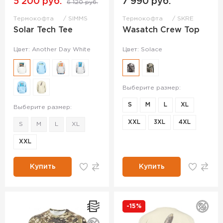
5 200 руб.
7 990 руб.
6 120 руб.
Термокофта
SIMMS
Термокофта
SKRE
Solar Tech Tee
Wasatch Crew Top
Цвет: Another Day White
Цвет: Solace
Выберите размер:
S
M
L
XL
Выберите размер:
XXL
3XL
4XL
S
M
L
XL
XXL
Купить
Купить
-15%