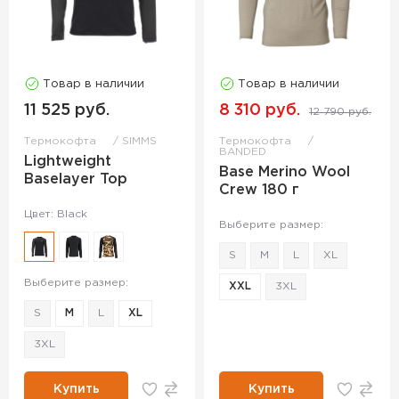
Товар в наличии
Товар в наличии
11 525 руб.
8 310 руб.
12 790 руб.
Термокофта
SIMMS
Термокофта
BANDED
Lightweight
Base Merino Wool
Baselayer Top
Crew 180 г
Цвет: Black
Выберите размер:
S
M
L
XL
Выберите размер:
XXL
3XL
S
M
L
XL
3XL
Купить
Купить