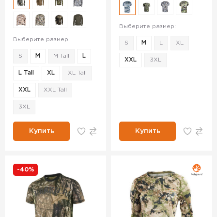
Выберите размер:
Выберите размер:
S
M
L
XL
S
M
M Tall
L
XXL
3XL
L Tall
XL
XL Tall
XXL
XXL Tall
3XL
Купить
Купить
-40%