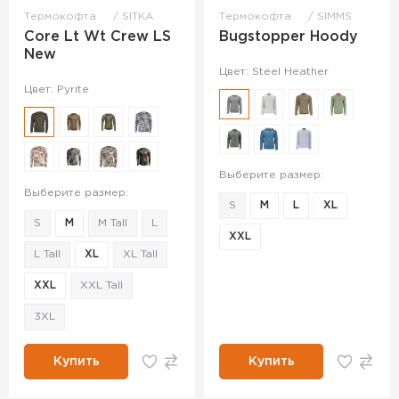
Термокофта
SITKA
Термокофта
SIMMS
Core Lt Wt Crew LS
Bugstopper Hoody
New
Цвет: Steel Heather
Цвет: Pyrite
Выберите размер:
Выберите размер:
S
M
L
XL
S
M
M Tall
L
XXL
L Tall
XL
XL Tall
XXL
XXL Tall
3XL
Купить
Купить