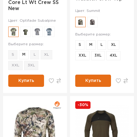
Core Lt Wt Crew SS
New
Цвет: Summit
Цвет: Optifade Subalpine
Выберите размер:
Выберите размер:
S
M
L
XL
S
M
L
XL
XXL
3XL
4XL
XXL
3XL
Купить
Купить
-30%