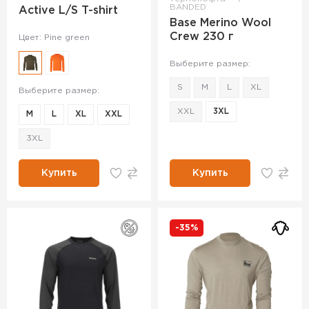
BANDED
Active L/S T-shirt
Base Merino Wool
Crew 230 г
Цвет: Pine green
Выберите размер:
S
M
L
XL
Выберите размер:
XXL
3XL
M
L
XL
XXL
3XL
Купить
Купить
-35%