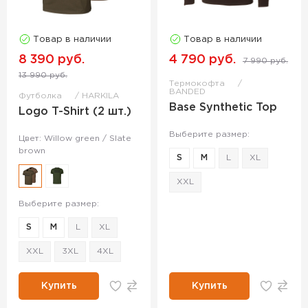
Товар в наличии
Товар в наличии
8 390 руб.
4 790 руб.
7 990 руб.
13 990 руб.
Термокофта
BANDED
Футболка
HARKILA
Base Synthetic Top
Logo T-Shirt (2 шт.)
Выберите размер:
Цвет: Willow green / Slate
brown
S
M
L
XL
XXL
Выберите размер:
S
M
L
XL
XXL
3XL
4XL
Купить
Купить