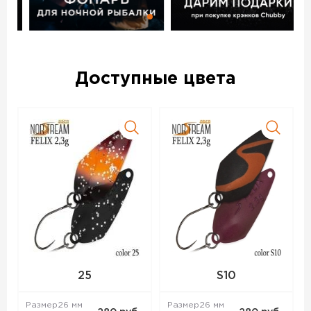
На всех блеснах Norstream Area Felix стоят качественные
крючки без бородок из проволоки средней толщины.
Яркие расцветки приманок подойдут для активной рыбы,
более спокойные будут интересны любителям ловли
белого хищника. При создании блесен были учтены
Доступные цвета
пожелания многих ведущих спортсменов по ловле
форели и голавля.
Блесна колеблющаяся NORSTREAM FELIX 3 г код цв. 16M –
данный товар доступен для заказа в интернет-магазине
BigGame по цене 280 руб. с доставкой в Челябинске и
по всей России. Для того, чтобы купить данный товар,
положите его в корзину или позвоните по телефону +7
(351) 220-15-00
25
S10
Размер
26 мм
Размер
26 мм