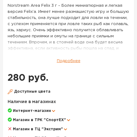
16M
Norstream Area Felix 3 г – Более миниатюрная и легкая
версия Felix’a. Имеет менее размашистую игру и большую
стабильность, она лучше подходит для ловли на течении,
с успехом применяется при ловле таких рыб как голавль,
язь, хариус. Очень эффективно получится облавливать
небольшие приямки и омуты на границе с сильным
течением. Впрочем, и в стоячей воде она будет весьма
эффективна, если активность рыбы пошла на спад, и
крупные активные приманки уже работают хуже.
Подробнее
Миниатюрные латунные колебалки Felix входят в раздел
Area, то есть были разработаны экспертами Norstream
280 руб.
для форелевой рыбалки. Блесны получили вытянутую
пластину, напоминающую грань кристалла, и выверенный
изгиб. Это обеспечивает дразнящую игру при неспешной
Доступные цвета
и быстрой анимации, при наличии течения и в спокойных
Наличие в магазинах
акваториях. Приманки подходят для проводок у самой
поверхности и в толще воды. Модель весом 4,3 гр
Интернет-магазин
дальнобойная, позволит подобраться к осторожной
Магазин в ТРК "СпортЕХ"
рыбе. Более легкие колебалки Norstream Area Felix
подойдут для облавливания ближних дистанций.
Магазин в ТЦ "Экстрим"
Модельный ряд включает как яркие "форелевые"