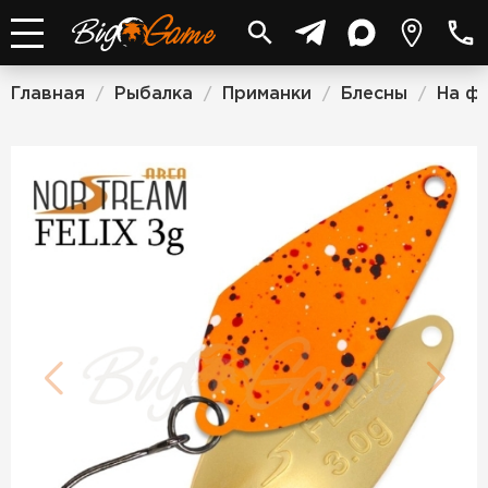
Главная
Рыбалка
Приманки
Блесны
На ф
/
/
/
/