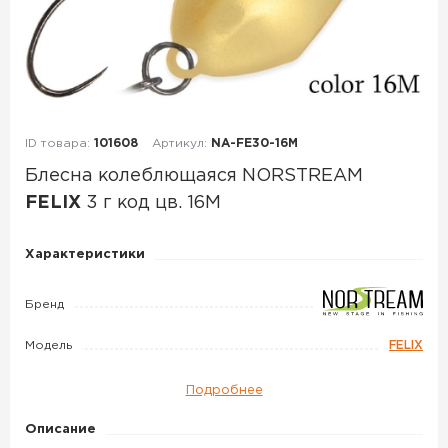
ID товара:
101608
Артикул:
NA-FE30-16M
Блесна колеблющаяся NORSTREAM
FELIX
3 г код цв. 16M
Блесна
Характеристики
колеблющаяся
NORSTREAM
Бренд
FELIX
Модель
FELIX
3
г
Подробнее
код
цв.
Описание