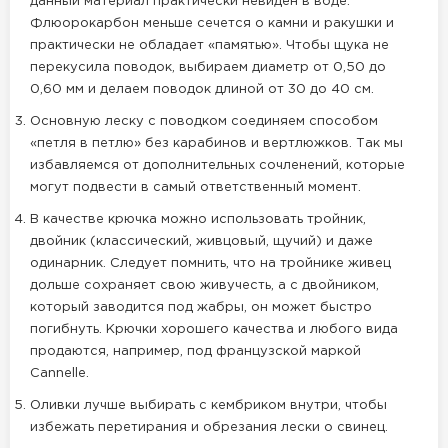
данный материал практически невиден в воде.
Флюорокарбон меньше сечется о камни и ракушки и
практически не обладает «памятью». Чтобы щука не
перекусила поводок, выбираем диаметр от 0,50 до
0,60 мм и делаем поводок длиной от 30 до 40 см.
Основную леску с поводком соединяем способом
«петля в петлю» без карабинов и вертлюжков. Так мы
избавляемся от дополнительных сочленений, которые
могут подвести в самый ответственный момент.
В качестве крючка можно использовать тройник,
двойник (классический, живцовый, щучий) и даже
одинарник. Следует помнить, что на тройнике живец
дольше сохраняет свою живучесть, а с двойником,
который заводится под жабры, он может быстро
погибнуть. Крючки хорошего качества и любого вида
продаются, например, под французской маркой
Cannelle.
Оливки лучше выбирать с кембриком внутри, чтобы
избежать перетирания и обрезания лески о свинец.