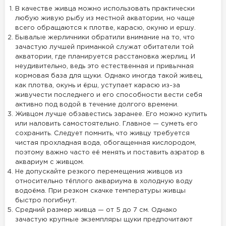
В качестве живца можно использовать практически
любую живую рыбу из местной акватории, но чаще
всего обращаются к плотве, карасю, окуню и ершу.
Бывалые жерличники обратили внимание на то, что
зачастую лучшей приманкой служат обитатели той
акватории, где планируется расстановка жерлиц. И
неудивительно, ведь это естественная и привычная
кормовая база для щуки. Однако иногда такой живец,
как плотва, окунь и ёрш, уступает карасю из-за
живучести последнего и его способности вести себя
активно под водой в течение долгого времени.
Живцом лучше обзавестись заранее. Его можно купить
или наловить самостоятельно. Главное — суметь его
сохранить. Следует помнить, что живцу требуется
чистая прохладная вода, обогащенная кислородом,
поэтому важно часто её менять и поставить аэратор в
аквариум с живцом.
Не допускайте резкого перемещения живцов из
относительно тёплого аквариума в холодную воду
водоёма. При резком скачке температуры живцы
быстро погибнут.
Средний размер живца — от 5 до 7 см. Однако
зачастую крупные экземпляры щуки предпочитают