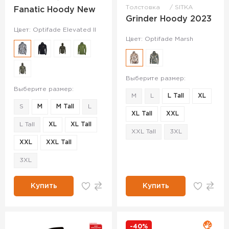
Толстовка
SITKA
Fanatic Hoody New
Grinder Hoody 2023
Цвет: Optifade Elevated II
Цвет: Optifade Marsh
Выберите размер:
Выберите размер:
M
L
L Tall
XL
S
M
M Tall
L
XL Tall
XXL
L Tall
XL
XL Tall
XXL Tall
3XL
XXL
XXL Tall
3XL
Купить
Купить
-40%