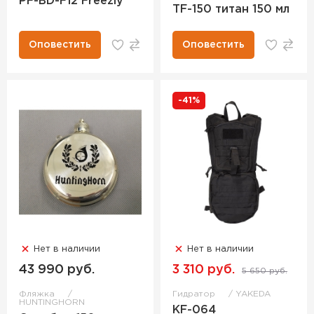
PF-BD-F12 Freezly
TF-150 титан 150 мл
Оповестить
Оповестить
-41%
Нет в наличии
Нет в наличии
43 990 руб.
3 310 руб.
5 650 руб.
Фляжка
Гидратор
YAKEDA
HUNTINGHORN
KF-064