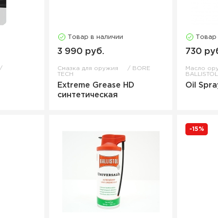
Товар в наличии
Товар
3 990 руб.
730 ру
Смазка для оружия
BORE
Масло ор
TECH
BALLISTO
Extreme Grease HD
Oil Spr
синтетическая
-15%