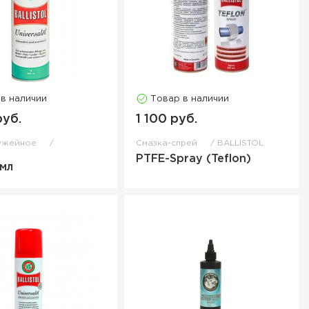
 в наличии
Товар в наличии
руб.
1 100 руб.
ужейное
Смазка-спрей
BALLISTOL
L
PTFE-Spray (Teflon)
 мл