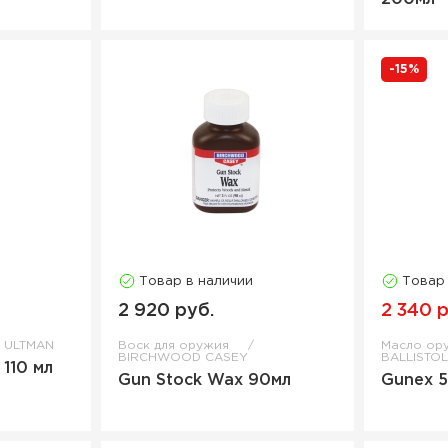
-15%
Товар в наличии
Товар
2 920 руб.
2 340 р
ULTMAN
Воск для оружия
Масло ор
BIRCHWOOD CASEY
BALLISTO
110 мл
Gun Stock Wax 90мл
Gunex 