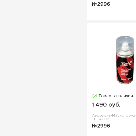
№2996
Товар в наличии
1 490 руб.
Аэрозоль-Масло ору
ТРЕАЛ-М
№2996