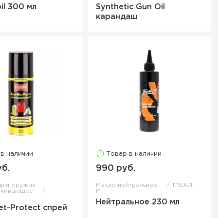
il 300 мл
Synthetic Gun Oil
карандаш
 в наличии
Товар в наличии
уб.
990 руб.
для оружия
Масло нейтральное
ТРЕАЛ-
лкивающее
М
L
Нейтральное 230 мл
et-Protect спрей