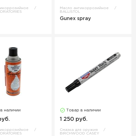
тикоррозийное
Масло антикоррозийное
ORATORIES
BALLISTOL
Gunex spray
 в наличии
Товар в наличии
руб.
1 250 руб.
тикоррозийное
Смазка для оружия
ORATORIES
BIRCHWOOD CASEY