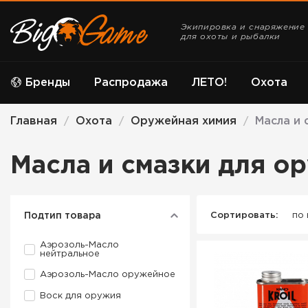
Экипировка и снаряжение
для охоты и рыбалки
Бренды
Распродажа
ЛЕТО!
Охота
Главная
Охота
Оружейная химия
Масла и 
/
/
/
Масла и смазки для о
Подтип товара
Сортировать:
по
Аэрозоль-Масло
нейтральное
Аэрозоль-Масло оружейное
Воск для оружия