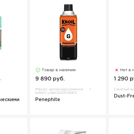
Товар в наличии
Нет в 
9 890 руб.
1 290 р
.
Масло антикоррозийное
Сжатый в
KANO LABORATORIES
Dust-Fr
ческими
Penephite