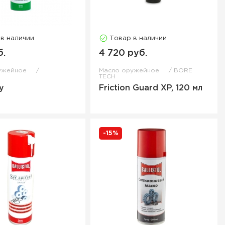
 в наличии
Товар в наличии
б.
4 720 руб.
ужейное
Масло оружейное
BORE
L
TECH
ay
Friction Guard XP, 120 мл
-15%