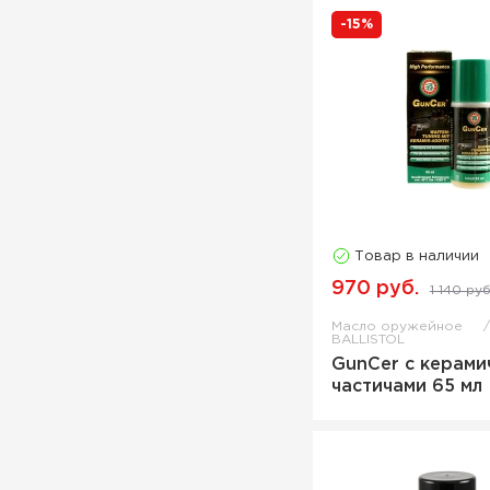
-15%
Товар в наличии
970 руб.
1 140 руб
Масло оружейное
BALLISTOL
GunCer с керами
частичами 65 мл