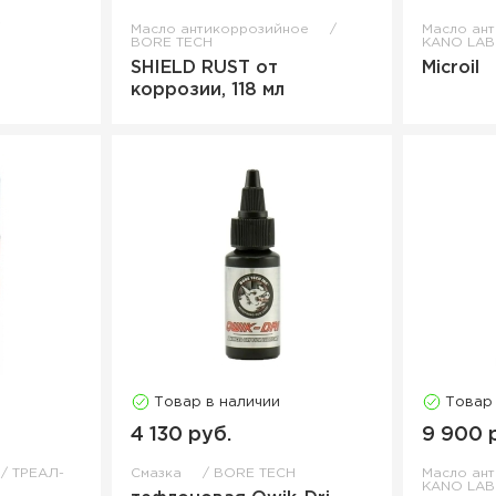
Масло антикоррозийное
Масло ан
BORE TECH
KANO LAB
SHIELD RUST от
Microil
коррозии, 118 мл
Товар в наличии
Товар
4 130 руб.
9 900 
ТРЕАЛ-
Смазка
BORE TECH
Масло ан
KANO LAB