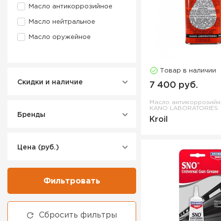
Масло антикоррозийное
Масло нейтральное
Масло оружейное
Сжатый воздух
Смазка
Товар в наличии
Скидки и наличие
Смазка для оружия
7 400 руб.
Смазка-спрей
Масло антикоррозий
KANO LABORATORIES
Смазка-спрей силиконовая
Бренды
Kroil
Средство для оружия
водоотталкивающее
Цена (руб.)
Фильтровать
Сбросить фильтры