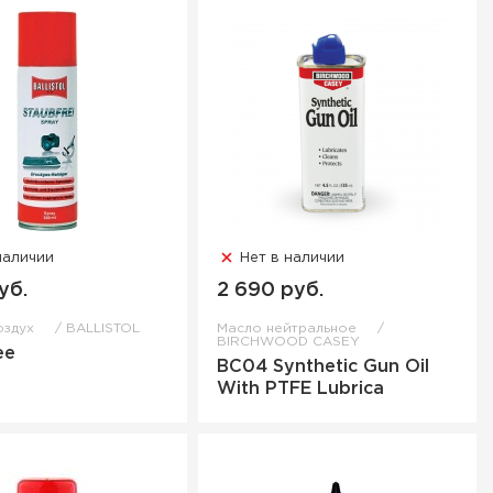
наличии
Нет в наличии
уб.
2 690 руб.
оздух
BALLISTOL
Масло нейтральное
BIRCHWOOD CASEY
ee
BC04 Synthetic Gun Oil
With PTFE Lubrica