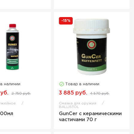
-15%
 в наличии
Товар в наличии
уб.
3 885 руб.
2 750 руб.
4 570 руб.
ужейное
Смазка для оружия
L
BALLISTOL
500мл
GunCer с керамическими
частичами 70 г