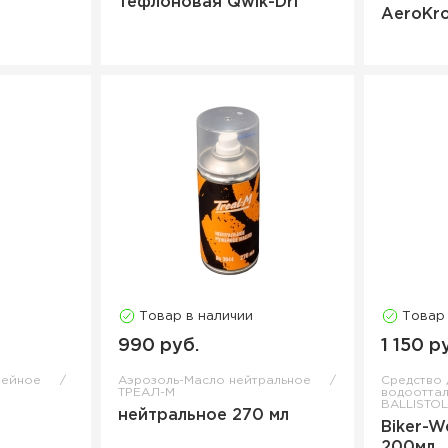
тефлоновая Qwik-Dri
AeroKro
Товар в наличии
Товар
990 руб.
1 150 р
жейное
Аэрозоль-Масло нейтральное
Средство 
ТРЕАЛ-М
водоотта
BALLISTO
нейтральное 270 мл
Biker-W
200мл