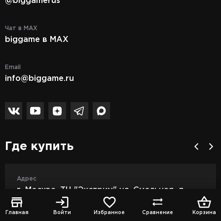
@biggamerus
Чат в MAX
biggame в MAX
Email
info@biggame.ru
Где купить
Адрес
г. Москва, ТВК "Спорт-Хит" Сколковское ш.,
д. 31/1, 4 этаж, пав. 21
Главная
Войти
Избранное
Сравнение
Корзина
Режим работы