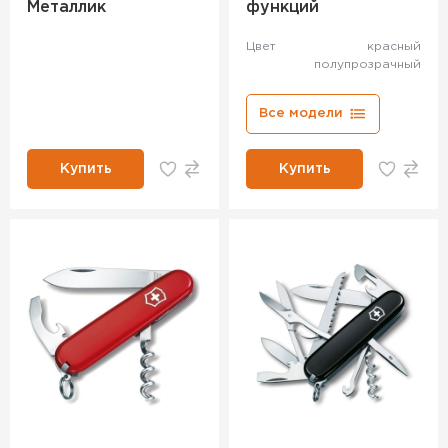
Металлик
функций
Цвет
красный
полупрозрачный
Все модели
Купить
Купить