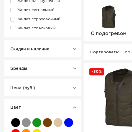
Жилет разгрузочный
Жилет сигнальный
Жилет страховочный
Жилет стрелковый
С подогревом
Жилет тактический
Рюкзак-жилет
Скидки и наличие
Сортировать:
по
Бренды
-30%
Цена (руб.)
Цвет