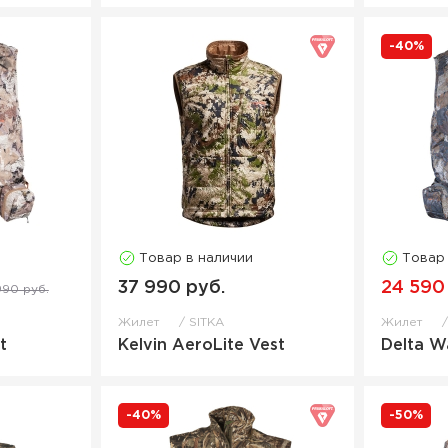
-40%
Товар в наличии
Товар
37 990 руб.
24 590
990 руб.
Жилет
SITKA
Жилет
t
Kelvin AeroLite Vest
Delta W
-40%
-50%