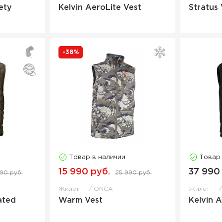
ety
Kelvin AeroLite Vest
Stratus
-38%
Товар в наличии
Товар
15 990 руб.
37 990
90 руб.
25 990 руб.
Жилет
ONCA
Жилет
ated
Warm Vest
Kelvin 