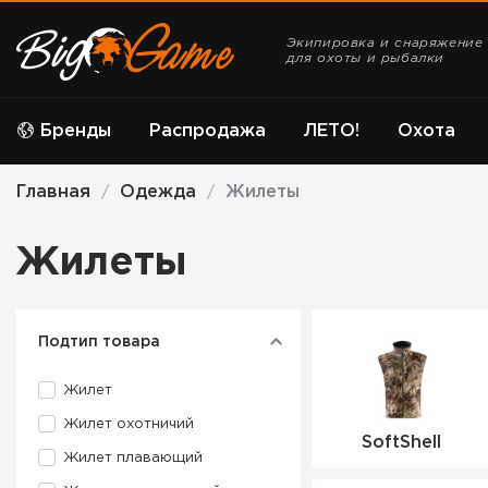
Экипировка и снаряжение
для охоты и рыбалки
Бренды
Распродажа
ЛЕТО!
Охота
Главная
Одежда
Жилеты
/
/
Жилеты
Подтип товара
Жилет
Жилет охотничий
SoftShell
Жилет плавающий