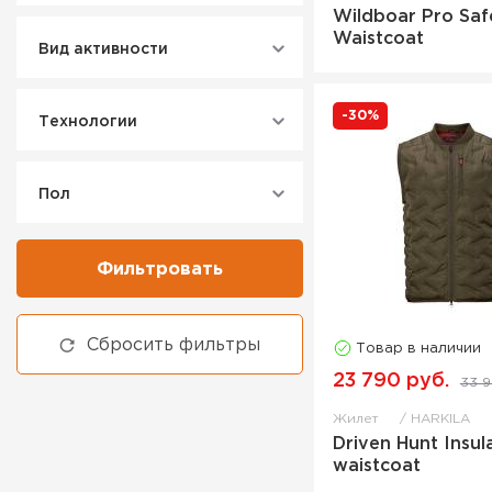
Wildboar Pro Saf
Waistcoat
Вид активности
-30%
Технологии
Пол
Фильтровать
Сбросить фильтры
Товар в наличии
23 790 руб.
33 9
Жилет
HARKILA
Driven Hunt Insul
waistcoat