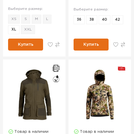
Выберите размер:
Выберите размер:
XS
S
M
L
36
38
40
42
XL
XXL
Купить
Купить
Товар в наличии
Товар в наличии