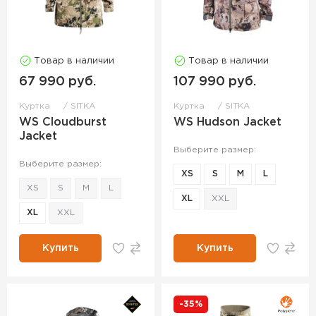
Товар в наличии
Товар в наличии
67 990 руб.
107 990 руб.
Куртка
SITKA
Куртка
SITKA
WS Cloudburst
WS Hudson Jacket
Jacket
Выберите размер:
Выберите размер:
XS
S
M
L
XS
S
M
L
XL
XXL
XL
XXL
Купить
Купить
-35%