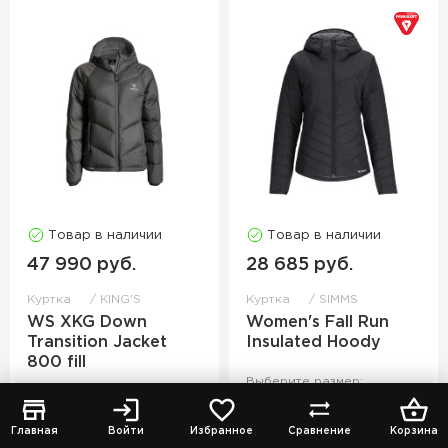
Товар в наличии
Товар в наличии
47 990 руб.
28 685 руб.
Куртка
KING'S
Куртка
SIMMS
WS XKG Down
Women's Fall Run
Transition Jacket
Insulated Hoody
800 fill
Выберите размер:
Цвет: Charcoal
XS
S
M
Главная
Войти
Избранное
Сравнение
Корзина