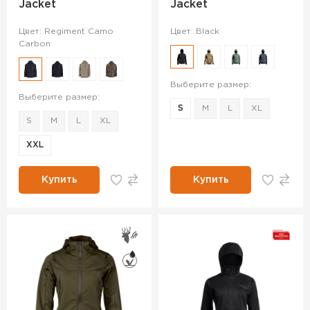
Jacket
Jacket
Цвет: Regiment Camo
Цвет: Black
Carbon
Выберите размер:
Выберите размер:
S
M
L
XL
S
M
L
XL
XXL
Купить
Купить