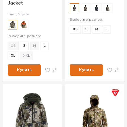
Jacket
Цвет: Strata
Выберите размер:
XS
S
M
L
Выберите размер:
XS
S
M
L
XL
XXL
Купить
Купить