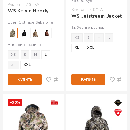
48 990 руб.
Куртка
SITKA
Куртка
SITKA
WS Kelvin Hoody
WS Jetstream Jacket
Цвет: Optifade Subalpine
Выберите размер:
XS
S
M
L
Выберите размер:
XL
XXL
XS
S
M
L
XL
XXL
Купить
Купить
-50%