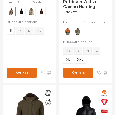
Retriever Active
Цвет: Optifade Marsh
Camou Hunting
Jacket
Выберите размер:
Цвет: Strata / Strata Blaze
S
M
L
XL
Выберите размер:
XS
S
M
L
XL
XXL
Купить
Купить