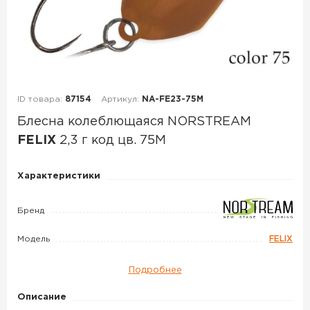
ID товара:
87154
Артикул:
NA-FE23-75M
Блесна колеблющаяся NORSTREAM
FELIX
2,3 г код цв. 75M
Блесна
Характеристики
колеблющаяся
NORSTREAM
Бренд
FELIX
Модель
FELIX
2,3
г
Подробнее
код
цв.
Описание