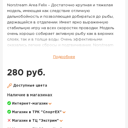
75M
Norstream Area Felix – Достаточно крупная и тяжелая
модель, имеющая как следствие отличную
дальнобойность и позволяющая добираться до рыбы,
держащейся в отдалении. Имеет ярко выраженную
стабильную игру на всех скоростях проводки. Модель
очень хорошо собирает активную рыбу как в верхних
слоях, так и в толще воды. Очень эффективными
оказались легкие сбросы и подтвичивание. Norstream
Area Felix 2.3 г – Более миниатюрная и легкая версия
Felix’a. Данный размер имеет два варианта исполнения
Подробнее
по весу – 2,3 г и 2,0 г. Более тяжелая версия имеет менее
размашистую игру и большую стабильность, она лучше
280 руб.
подходит для ловли на течении, с успехом применяется
при ловле таких рыб как голавль, язь, хариус. Очень
эффективно получится облавливать небольшие приямки
Доступные цвета
и омуты на границе с сильным течением. Впрочем, и в
Наличие в магазинах
стоячей воде она будет весьма эффективна, если
активность рыбы пошла на спад, и крупные активные
Интернет-магазин
приманки уже работают хуже. Norstream Area Felix 2.0 г –
Магазин в ТРК "СпортЕХ"
Самая легкая версия этой модели, имеет тот же размер,
что и Felix 2,3 г, но за счет меньшего веса обладает куда
Магазин в ТЦ "Экстрим"
более легкой, «порхающей» игрой и стабильно работает