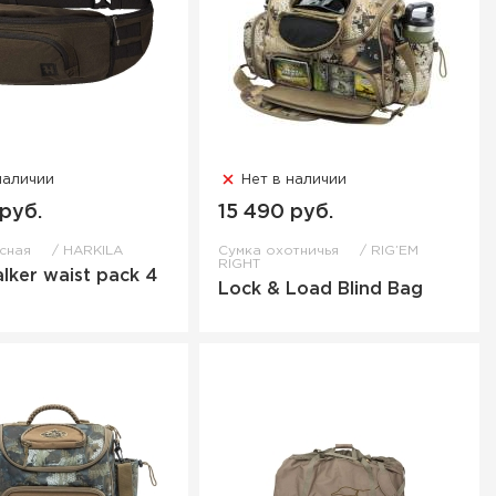
наличии
Нет в наличии
 руб.
15 490 руб.
ясная
HARKILA
Сумка охотничья
RIG’EM
RIGHT
alker waist pack 4
Lock & Load Blind Bag