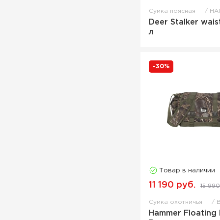
Сумка поясная
HA
Deer Stalker wais
л
-30%
Товар в наличии
11 190 руб.
15 990
Сумка охотничья
Hammer Floating 