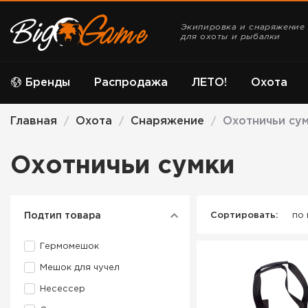
Экипировка и снаряжение
для охоты и рыбалки
Бренды
Распродажа
ЛЕТО!
Охота
Главная
Охота
Снаряжение
Охотничьи су
/
/
/
Охотничьи сумки
Подтип товара
Сортировать:
по
Гермомешок
Мешок для чучел
Несессер