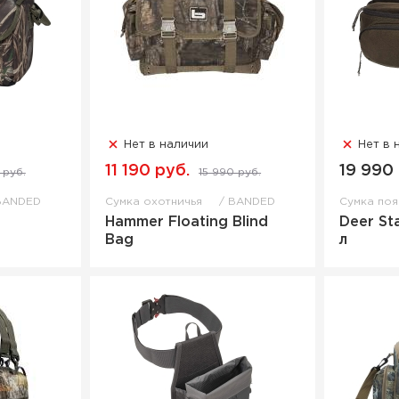
Нет в наличии
Нет в 
11 190 руб.
19 990
 руб.
15 990 руб.
BANDED
Сумка охотничья
BANDED
Сумка по
Hammer Floating Blind
Deer St
Bag
л