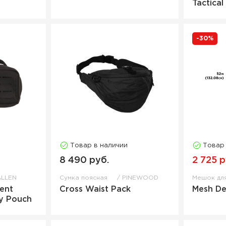
Tactica
-30%
Товар в наличии
Товар
8 490 руб.
2 725 р
ALLEN
Сумка поясная
PINEWOOD
Мешок дл
ent
Cross Waist Pack
Mesh D
ry Pouch