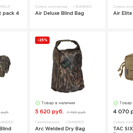
RKILA
Сумка охотничья
BANDED
Сумка ох
t pack 4
Air Deluxe Blind Bag
Air Elit
-25%
Товар в наличии
Товар
5 620 руб.
4 070 
 руб.
7 490 руб.
BANDED
Гермомешок
BANDED
Сумка ох
Blind
Arc Welded Dry Bag
TAC SIX