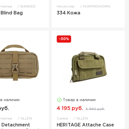
отничья
BANDED
Несессер
HUNTINGHORN
e Blind Bag
334 Кожа
-30%
 в наличии
Товар в наличии
руб.
4 195 руб.
5 990 руб.
отничья
ALLEN
Сумка
ALLEN
 Detachment
HERITAGE Attache Case