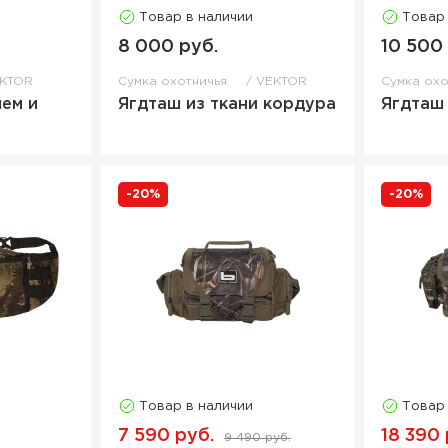
Товар в наличии
Товар
8 000 руб.
10 500
KTOR
Сумка охотничья
VEKTOR
Сумка ох
шем и
Ягдташ из ткани кордура
Ягдташ
-20%
-20%
Товар в наличии
Товар
7 590 руб.
18 390 
9 490 руб.