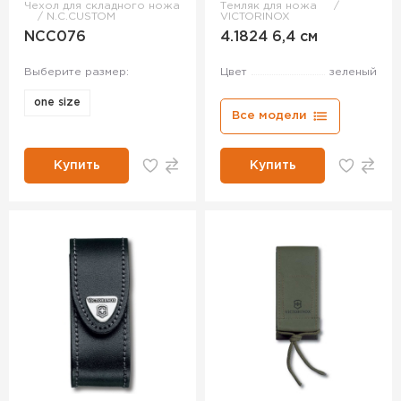
Чехол для складного ножа
Темляк для ножа
N.C.CUSTOM
VICTORINOX
NCC076
4.1824 6,4 см
Выберите размер:
Цвет
зеленый
one size
Все модели
Купить
Купить