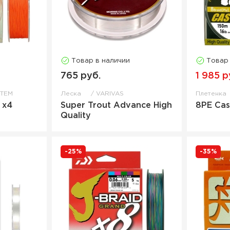
Товар в наличии
Товар
765 руб.
1 985 р
STEM
Леска
VARIVAS
Плетенка
 x4
Super Trout Advance High
8PE Cas
Quality
-25%
-35%