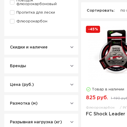
Поводок
флюорокарбоновый
Сортировать:
по
Пропитка для лески
Флюорокарбон
-45%
Шнур нахлыстовый
Скидки и наличие
Бренды
Цена (руб.)
Товар в наличии
825 руб.
1 490 руб
Размотка (м)
Флюорокарбон
IN
FC Shock Leader 
Разрывная нагрузка (кг)