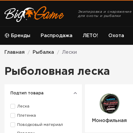
Экипировка и снаряжение
для охоты и рыбалки
Бренды
Распродажа
ЛЕТО!
Охота
Главная
Рыбалка
Лески
/
/
Рыболовная леска
Подтип товара
Леска
Плетенка
Монофильная
Поводковый материал