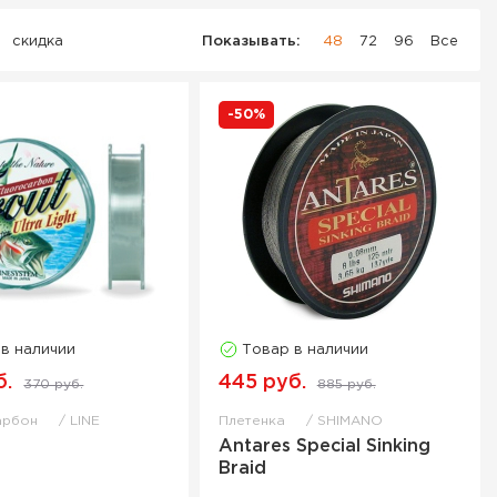
скидка
Показывать:
48
72
96
Все
-50%
 в наличии
Товар в наличии
б.
445 руб.
370 руб.
885 руб.
арбон
LINE
Плетенка
SHIMANO
Antares Special Sinking
Braid