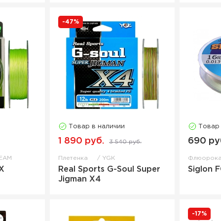
-47%
Товар в наличии
Товар
1 890 руб.
690 ру
3 540 руб.
EAM
Плетенка
YGK
Флюорок
X
Real Sports G-Soul Super
Siglon 
Jigman X4
-17%