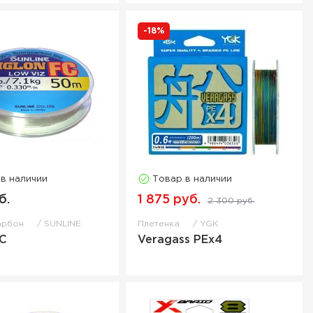
-18%
 в наличии
Товар в наличии
б.
1 875 руб.
2 300 руб.
арбон
SUNLINE
Плетенка
YGK
FC
Veragass PEx4