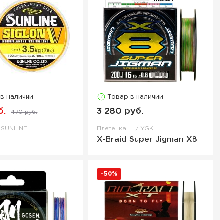
 в наличии
Товар в наличии
б.
3 280 руб.
470 руб.
SUNLINE
Плетенка
YGK
V
X-Braid Super Jigman X8
-50%