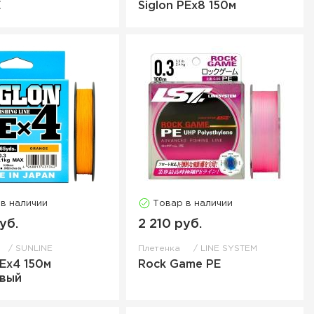
E
Siglon PEx8 150м
 в наличии
Товар в наличии
уб.
2 210 руб.
SUNLINE
Плетенка
LINE SYSTEM
PEx4 150м
Rock Game PE
вый