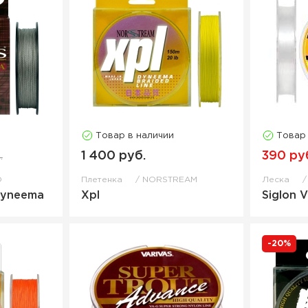
Товар в наличии
Товар
1 400 руб.
390 ру
.
O
Плетенка
NORSTREAM
Леска
 Dyneema
Xpl
Siglon 
-20%