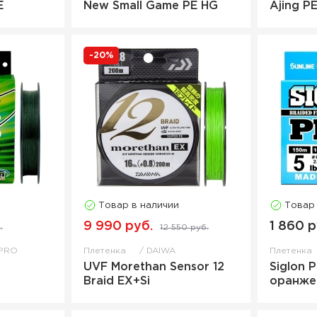
E
New Small Game PE HG
Ajing P
-20%
Товар в наличии
Товар
9 990 руб.
1 860 р
.
12 550 руб.
PRO
Плетенка
DAIWA
Плетенка
UVF Morethan Sensor 12
Siglon 
Braid EX+Si
оранже