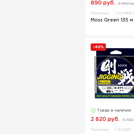
890 руб.
2 060 р
Плетенка
POWER 
Moss Green 135 м
-40%
Товар в наличии
2 820 руб.
4 700
Плетенка
GOSEN