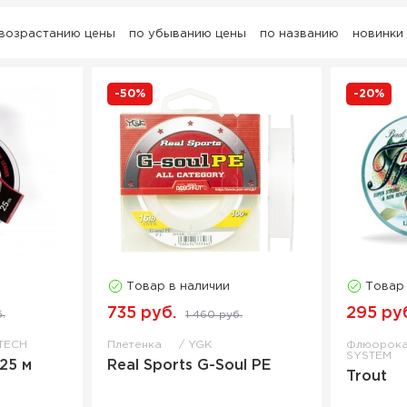
 возрастанию цены
по убыванию цены
по названию
новинки
-50%
-20%
Товар в наличии
Товар
735 руб.
295 ру
.
1 460 руб.
TECH
Плетенка
YGK
Флюорок
SYSTEM
25 м
Real Sports G-Soul РЕ
Trout