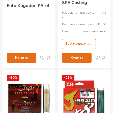
SYSTEM
8PE Casting
Ento Kagoduri PE x4
Разрывная нагрузка,
7.3
кг
Разрывная нагрузка, LB
16
Цвет
многоцветный
Все модели
Купить
Купить
-50%
-25%