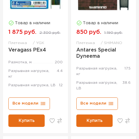
Товар в наличии
Товар в наличии
1 875 руб.
850 руб.
2 300 руб.
1 190 руб.
Плетенка
YGK
Плетенка
SHIMANO
Veragass PEx4
Antares Special
Dyneema
Размотка, м
200
Разрывная нагрузка,
17.5
Разрывная нагрузка,
4.4
кг
кг
Разрывная нагрузка,
38.6
Разрывная нагрузка, LB
12
LB
Все модели
Все модели
Купить
Купить