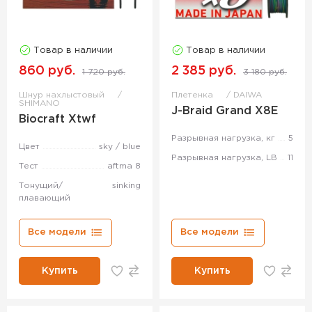
Товар в наличии
Товар в наличии
860 руб.
2 385 руб.
1 720 руб.
3 180 руб.
Шнур нахлыстовый
Плетенка
DAIWA
SHIMANO
J-Braid Grand X8E
Biocraft Xtwf
Разрывная нагрузка, кг
5
Цвет
sky / blue
Разрывная нагрузка, LB
11
Тест
aftma 8
Тонущий/
sinking
плавающий
Все модели
Все модели
Купить
Купить