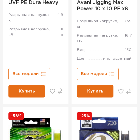
UVF PE Dura Heavy
Avani Jigging Max
Power 10 x 10 PE x8
Разрывная нагрузка,
4.9
кг
Разрывная нагрузка,
7.59
кг
Разрывная нагрузка,
11
LB
ib
Разрывная нагрузка,
16.7
LB
Вес, г
150
Цвет
многоцветный
Все модели
Все модели
Купить
Купить
-58%
-25%