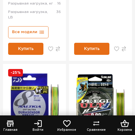
Разрывная нагрузка, кг
16
Разрывная нагрузка,
36
LB
Все модели
Купить
Купить
-25%
Главная
Войти
Избранное
Сравнение
Корзина