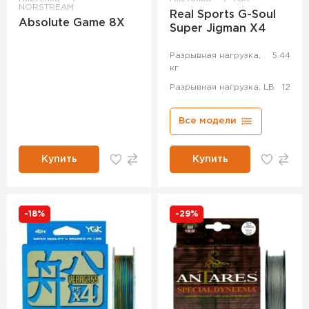
NORSTREAM
Real Sports G-Soul
Absolute Game 8X
Super Jigman X4
Разрывная нагрузка,
5.44
кг
Разрывная нагрузка, LB
12
Все модели
Купить
Купить
-18%
-29%