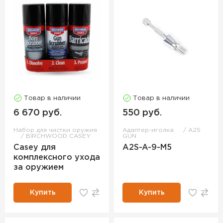
Товар в наличии
Товар в наличии
6 670 руб.
550 руб.
Набор для чистки оружия
Адаптер-иголка
A2S
BIRCHWOOD CASEY
GUN
Casey для
A2S-A-9-M5
комплексного ухода
за оружием
Купить
Купить