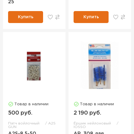
25
Купить
Купить
Товар в наличии
Товар в наличии
500 руб.
2 190 руб.
Патч войлочный
A2S
Ёршик нейлоновый
GUN
IOSSO
A2S-8,5-50
AR .308 для