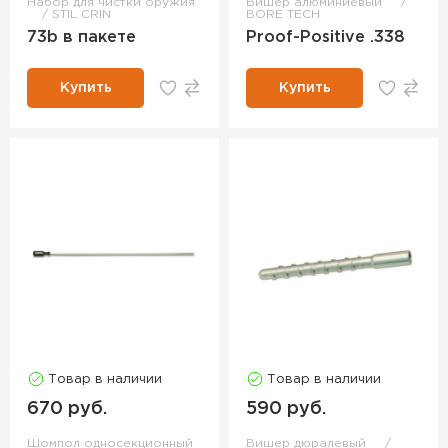
Набор для чистки оружия
Вишер алюминиевый
STIL CRIN
BORE TECH
73b в пакете
Proof-Positive .338
Купить
Купить
Товар в наличии
Товар в наличии
670 руб.
590 руб.
Шомпол односекционный
Вишер дюралевый