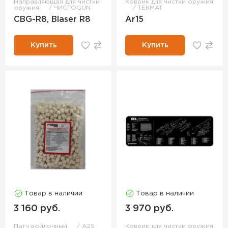
Направляющая для чистки
Коврик для чистки оружия
оружия
ЧИСТОGUN
TEKMAT
CBG-R8, Blaser R8
Ar15
Купить
Купить
Товар в наличии
Товар в наличии
3 160 руб.
3 970 руб.
Патч войлочный
A2S
Коврик для чистки оружия