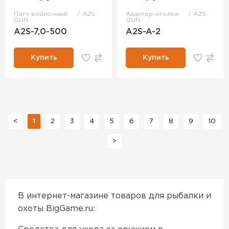
Патч войлочный
A2S
Адаптер-иголка
A2S
GUN
GUN
A2S-7,0-500
A2S-A-2
Купить
Купить
<
1
2
3
4
5
6
7
8
9
10
>
В интернет-магазине товаров для рыбалки и
охоты BigGame.ru: