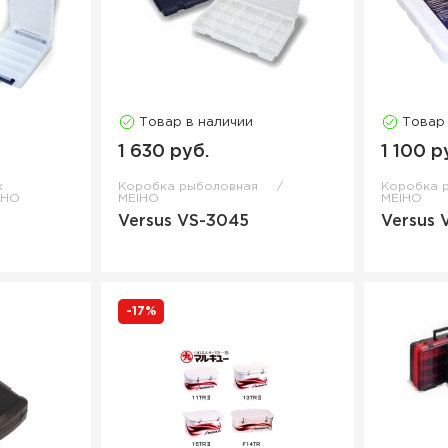
Товар в наличии
Товар
1 630 руб.
1 100 р
к
Коробка рыболовная
Коробка 
IHO
MEIHO
MEIHO
Versus VS-3045
Versus
-17%