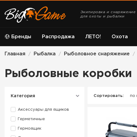
Экипировка и снаряжение
для охоты и рыбалки
Бренды
Распродажа
ЛЕТО!
Охота
Главная
Рыбалка
Рыболовное снаряжение
/
/
/
Рыболовные коробки
Категория
Сортировать:
по
Аксессуары для ящиков
Герметичные
Гермоящик