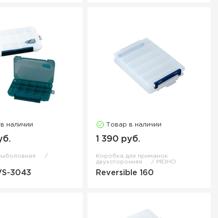
 в наличии
Товар в наличии
уб.
1 390 руб.
рыболовная
Коробка для приманок
двухсторонняя
MEIHO
VS-3043
Reversible 160