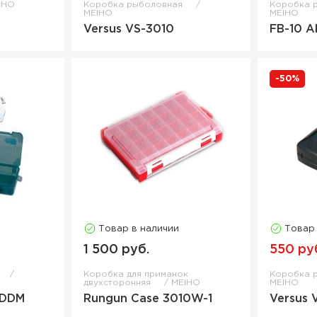
IHO
Коробка рыболовная
Коробка 
MEIHO
MEIHO
Versus VS-3010
FB-10 A
-50%
Товар в наличии
Товар
1 500 руб.
550 ру
Коробка для приманок
Коробка 
двухсторонняя
MEIHO
MEIHO
NDDM
Rungun Case 3010W-1
Versus 