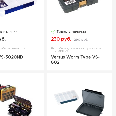
 в наличии
Товар в наличии
уб.
230 руб.
290 руб.
рыболовная
Коробка для мягких приманок
MEIHO
 VS-3020ND
Versus Worm Type VS-
802