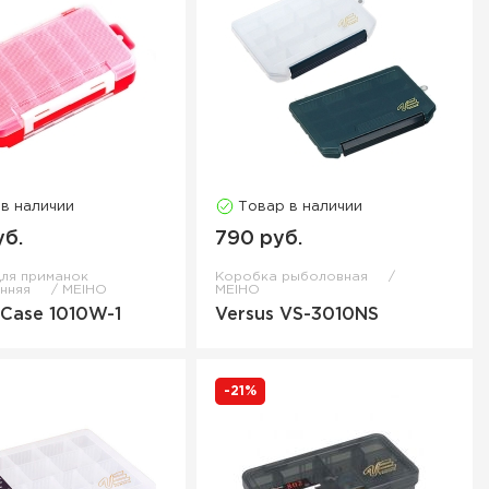
 в наличии
Товар в наличии
уб.
790 руб.
ля приманок
Коробка рыболовная
онняя
MEIHO
MEIHO
Case 1010W-1
Versus VS-3010NS
-21%