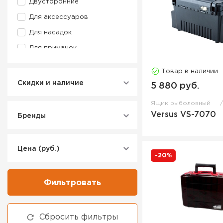
Двусторонние
Для аксессуаров
Для насадок
Для приманок
Зимние
Товар в наличии
Изотермические
Скидки и наличие
5 880 руб.
Поводочница
Ящик рыболовный
Ящик рыболовный
Versus VS-7070
Бренды
Цена (руб.)
-20%
Фильтровать
Сбросить фильтры