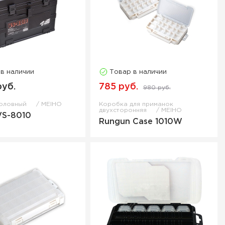
 в наличии
Товар в наличии
руб.
785 руб.
980 руб.
оловный
MEIHO
Коробка для приманок
двухсторонняя
MEIHO
VS-8010
Rungun Case 1010W