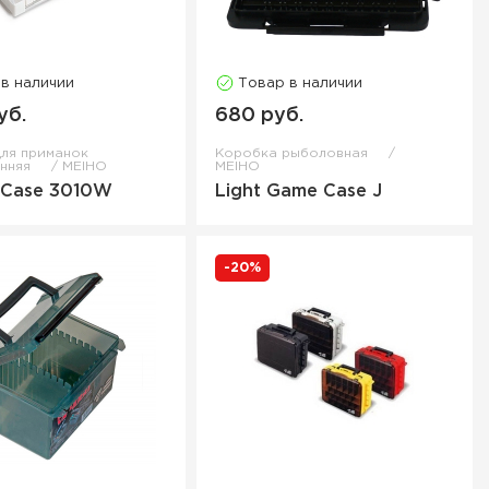
 в наличии
Товар в наличии
уб.
680 руб.
ля приманок
Коробка рыболовная
онняя
MEIHO
MEIHO
 Case 3010W
Light Game Case J
-20%