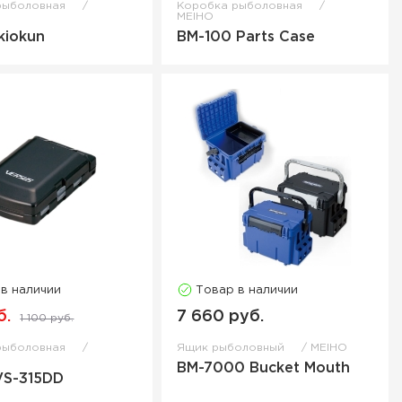
рыболовная
Коробка рыболовная
MEIHO
kiokun
BM-100 Parts Case
 в наличии
Товар в наличии
б.
7 660 руб.
1 100 руб.
рыболовная
Ящик рыболовный
MEIHO
BM-7000 Bucket Mouth
VS-315DD