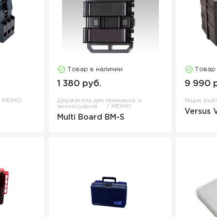
Товар в наличии
Товар
1 380 руб.
9 990 
MEIHO
Держатель для приманок и
Ящик рыб
аксессуаров
MEIHO
Versus 
Multi Board BM-S