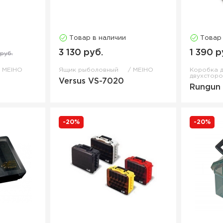
Товар в наличии
Товар
3 130 руб.
1 390 р
руб.
MEIHO
Ящик рыболовный
MEIHO
Коробка д
двухстор
Versus VS-7020
Rungun
-20%
-20%