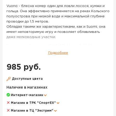
цв.
Vuono - блесна номер один для ловли лосося, кумжи и
Li-
гольца. Она эффективно применяется на реках Кольского
S
полуострова при низкой воде и максимальной глубине
проводки до 1,5 метров.
Обладая такими же характеристиками, как и Suomi, она
имеет неповторимую игру и позволяет облавливать
даже мелководные участки.
Блесна колеблющаяся KUUSAMO Vuono 6 75/16
(бусинка) код цв. Li-S – данный товар доступен для
Подробнее
заказа в интернет-магазине BigGame по цене 985 руб. с
доставкой в Воронеже и по всей России. Для того,
985 руб.
чтобы купить данный товар, положите его в корзину или
позвоните по телефону +7 (473) 202-61-21
Доступные цвета
Наличие в магазинах
Интернет-магазин
Магазин в ТРК "СпортЕХ"
Магазин в ТЦ "Экстрим"