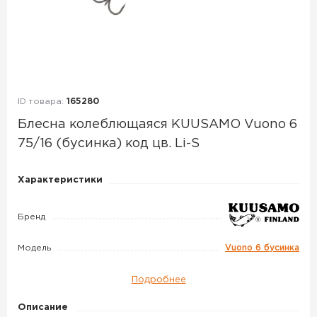
ID товара:
165280
Блесна колеблющаяся KUUSAMO Vuono 6
75/16 (бусинка) код цв. Li-S
Блесна
Характеристики
колеблющаяся
KUUSAMO
Бренд
Vuono
6
Модель
Vuono 6 бусинка
75/16
Подробнее
(бусинка)
код
Описание