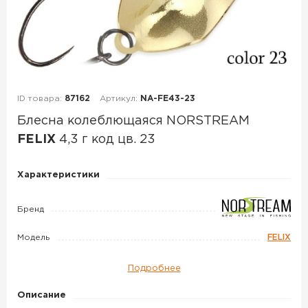
ID товара:
87162
Артикул:
NA-FE43-23
Блесна колеблющаяся NORSTREAM
FELIX
4,3 г код цв. 23
Блесна
Характеристики
колеблющаяся
NORSTREAM
Бренд
FELIX
Модель
FELIX
4,3
г
Подробнее
код
цв.
Описание