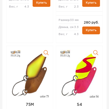
Купить
Купить
Вес, г
4.3
Вес, г
2.3
Размер
33 мм
280 руб.
Длина, см
3.3
Купить
Вес, г
4.3
75M
S4