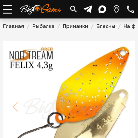
Главная
Рыбалка
Приманки
Блесны
На ф
/
/
/
/