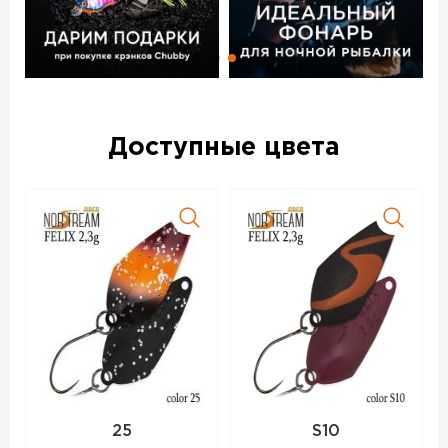
На всех блеснах Norstream Area Felix стоят качественные
крючки без бородок из проволоки средней толщины.
Яркие расцветки приманок подойдут для активной рыбы,
более спокойные будут интересны любителям ловли
белого хищника. При создании блесен были учтены
пожелания многих ведущих спортсменов по ловле
форели и голавля.
Доступные цвета
Блесна колеблющаяся NORSTREAM FELIX 4,3 г код цв. 23
– данный товар доступен для заказа в интернет-магазине
BigGame по цене 280 руб. с доставкой в Уфе и по всей
России. Для того, чтобы купить данный товар, положите
его в корзину или позвоните по телефону +7 (347) 225-
00-60
25
S10