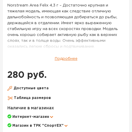
23
Norstream Area Felix 4,3 г – Достаточно крупная и
тяжелая модель, имеющая как следствие отличную
дальнобойность и позволяющая добираться до рыбы,
держащейся в отдалении. Имеет ярко выраженную
стабильную игру на всех скоростях проводки. Модель
очень хорошо собирает активную рыбу как в верхних
слоях, так и в толще воды. Очень эффективными
оказались легкие сбросы и подтвичивание.
Миниатюрные латунные колебалки Felix входят в раздел
Подробнее
Area, то есть были разработаны экспертами Norstream
для форелевой рыбалки. Блесны получили вытянутую
280 руб.
пластину, напоминающую грань кристалла, и выверенный
изгиб. Это обеспечивает дразнящую игру при неспешной
и быстрой анимации, при наличии течения и в спокойных
Доступные цвета
акваториях. Приманки подходят для проводок у самой
Таблица размеров
поверхности и в толще воды. Модель весом 4,3 гр
дальнобойная, позволит подобраться к осторожной
Наличие в магазинах
рыбе. Более легкие колебалки Norstream Area Felix
Интернет-магазин
подойдут для облавливания ближних дистанций.
Модельный ряд включает как яркие "форелевые"
Магазин в ТРК "СпортЕХ"
расцветки, так и темные нейтральные, которые