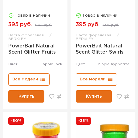
Товар в наличии
Товар в наличии
395 руб.
395 руб.
605 руб.
605 руб.
Паста форелевая
Паста форелевая
BERKLEY
BERKLEY
PowerBait Natural
PowerBait Natural
Scent Glitter Fruits
Scent Glitter Swirls
Цвет
apple jack
Цвет
hippie hypnotize
Все модели
Все модели
Купить
Купить
-50%
-35%