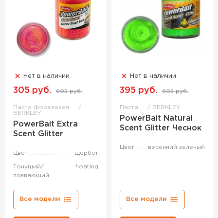
Нет в наличии
Нет в наличии
305 руб.
395 руб.
605 руб.
605 руб.
Паста форелевая
Паста
BERKLEY
BERKLEY
PowerBait Natural
PowerBait Extra
Scent Glitter Чеснок
Scent Glitter
Цвет
весенний зеленый
Цвет
щербет
Тонущий/
floating
плавающий
Все модели
Все модели