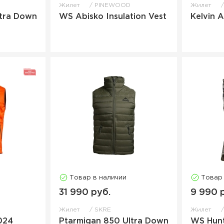
Жилет
PINEWOOD
Жилет
ltra Down
WS Abisko Insulation Vest
Kelvin 
Товар в наличии
Товар
31 990 руб.
9 990 
Жилет
SKRE
Жилет
024
Ptarmigan 850 Ultra Down
WS Hunt