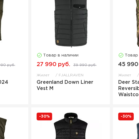
Товар в наличии
Товар
27 990 руб.
45 990
990 руб.
39 990 руб.
Жилет
FJALLRAVEN
Жилет
024
Greenland Down Liner
Deer St
Vest M
Reversi
Waistco
-30%
-30%