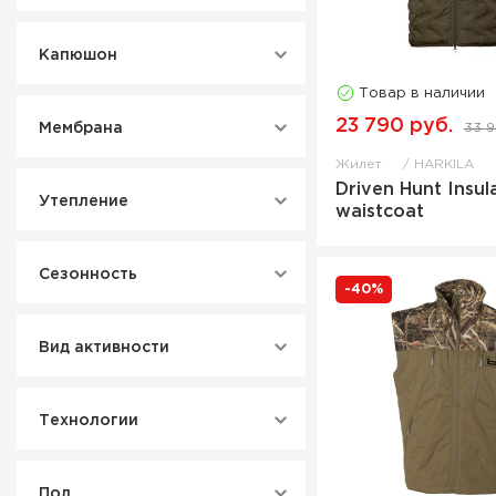
Капюшон
Товар в наличии
23 790 руб.
Мембрана
33 9
Жилет
HARKILA
Driven Hunt Insul
Утепление
waistcoat
Сезонность
-40%
Вид активности
Технологии
Пол