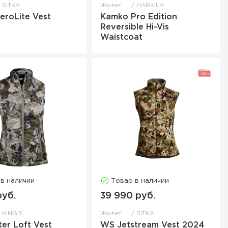
SITKA
Жилет
HARKILA
AeroLite Vest
Kamko Pro Edition
Reversible Hi-Vis
Waistcoat
 в наличии
Товар в наличии
руб.
39 990 руб.
KING'S
Жилет
SITKA
er Loft Vest
WS Jetstream Vest 2024