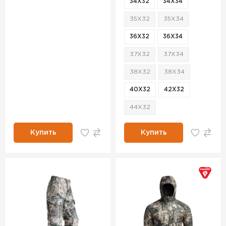
34X32
34X34
35X32
35X34
36X32
36X34
37X32
37X34
38X32
38X34
40X32
42X32
44X32
Купить
Купить