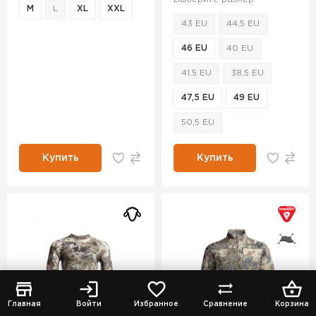
M
L
XL
XXL
43 EU
44,5 EU
46 EU
40 EU
41,5 EU
38,5 EU
47,5 EU
49 EU
50,5 EU
Купить
Купить
Главная
Войти
Избранное
Сравнение
Корзина