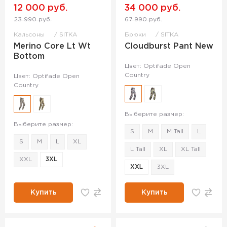
12 000 руб.
34 000 руб.
23 990 руб.
67 990 руб.
Кальсоны
SITKA
Брюки
SITKA
Merino Core Lt Wt
Cloudburst Pant New
Bottom
Цвет: Optifade Open
Country
Цвет: Optifade Open
Country
Выберите размер:
Выберите размер:
S
M
M Tall
L
S
M
L
XL
L Tall
XL
XL Tall
XXL
3XL
XXL
3XL
Купить
Купить