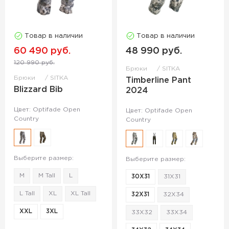
Товар в наличии
Товар в наличии
60 490 руб.
48 990 руб.
120 990 руб.
Брюки
SITKA
Брюки
SITKA
Timberline Pant
Blizzard Bib
2024
Цвет: Optifade Open
Цвет: Optifade Open
Country
Country
Выберите размер:
Выберите размер:
M
M Tall
L
30X31
31X31
L Tall
XL
XL Tall
32X31
32X34
XXL
3XL
33X32
33X34