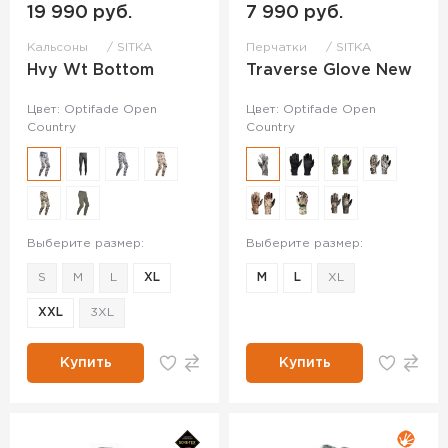
19 990 руб.
7 990 руб.
Кальсоны
SITKA
Перчатки
SITKA
Hvy Wt Bottom
Traverse Glove New
Цвет: Optifade Open
Цвет: Optifade Open
Country
Country
Выберите размер:
Выберите размер:
S
M
L
XL
M
L
XL
XXL
3XL
Купить
Купить