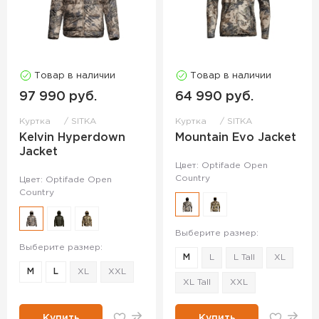
Товар в наличии
Товар в наличии
97 990 руб.
64 990 руб.
Куртка
SITKA
Куртка
SITKA
Kelvin Hyperdown
Mountain Evo Jacket
Jacket
Цвет: Optifade Open
Country
Цвет: Optifade Open
Country
Выберите размер:
Выберите размер:
M
L
L Tall
XL
M
L
XL
XXL
XL Tall
XXL
Купить
Купить