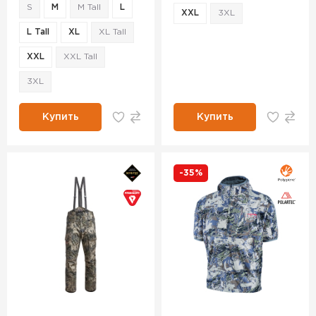
S
M
M Tall
L
XXL
3XL
L Tall
XL
XL Tall
XXL
XXL Tall
3XL
Купить
Купить
-35%