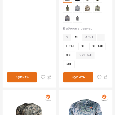
Выберите размер:
S
M
M Tall
L
L Tall
XL
XL Tall
XXL
XXL Tall
3XL
Купить
Купить