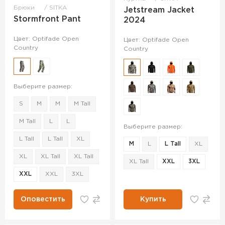
Брюки
SITKA
Jetstream Jacket
Stormfront Pant
2024
Цвет: Optifade Open
Цвет: Optifade Open
Country
Country
Выберите размер:
S
M
M
M Tall
M Tall
L
L
Выберите размер:
L Tall
L Tall
XL
M
L
L Tall
XL
XL
XL Tall
XL Tall
XL Tall
XXL
3XL
XXL
XXL
3XL
Оповестить
Купить