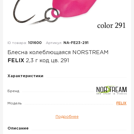
ID товара:
101600
Артикул:
NA-FE23-291
Блесна колеблющаяся NORSTREAM
FELIX
2,3 г код цв. 291
Блесна
Характеристики
колеблющаяся
NORSTREAM
Бренд
FELIX
Модель
FELIX
2,3
г
Подробнее
код
цв.
Описание