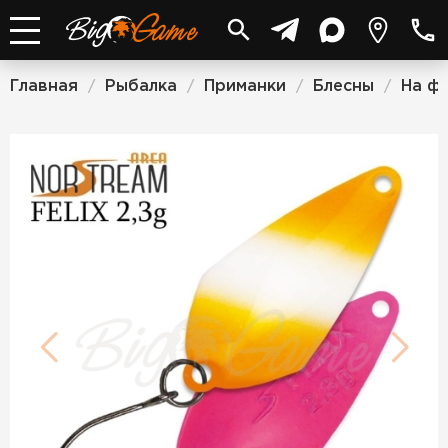
Главная
Рыбалка
Приманки
Блесны
На ф
/
/
/
/