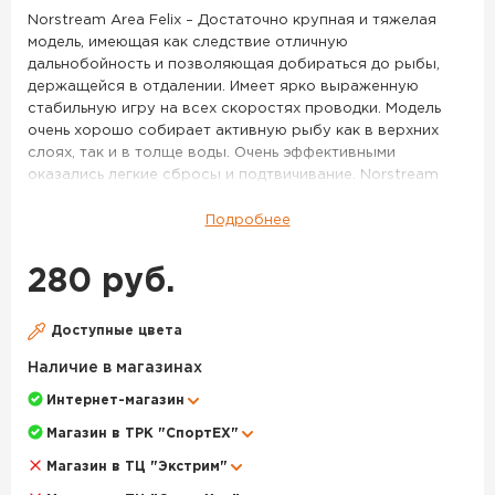
291
Norstream Area Felix – Достаточно крупная и тяжелая
модель, имеющая как следствие отличную
дальнобойность и позволяющая добираться до рыбы,
держащейся в отдалении. Имеет ярко выраженную
стабильную игру на всех скоростях проводки. Модель
очень хорошо собирает активную рыбу как в верхних
слоях, так и в толще воды. Очень эффективными
оказались легкие сбросы и подтвичивание. Norstream
Area Felix 2.3 г – Более миниатюрная и легкая версия
Felix’a. Данный размер имеет два варианта исполнения
Подробнее
по весу – 2,3 г и 2,0 г. Более тяжелая версия имеет менее
размашистую игру и большую стабильность, она лучше
280 руб.
подходит для ловли на течении, с успехом применяется
при ловле таких рыб как голавль, язь, хариус. Очень
эффективно получится облавливать небольшие приямки
Доступные цвета
и омуты на границе с сильным течением. Впрочем, и в
Наличие в магазинах
стоячей воде она будет весьма эффективна, если
активность рыбы пошла на спад, и крупные активные
Интернет-магазин
приманки уже работают хуже. Norstream Area Felix 2.0 г –
Магазин в ТРК "СпортЕХ"
Самая легкая версия этой модели, имеет тот же размер,
что и Felix 2,3 г, но за счет меньшего веса обладает куда
Магазин в ТЦ "Экстрим"
более легкой, «порхающей» игрой и стабильно работает