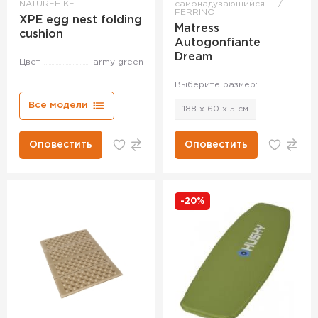
NATUREHIKE
самонадувающийся
FERRINO
XPE egg nest folding
Matress
cushion
Autogonfiante
Dream
Цвет
army green
Выберите размер:
Все модели
188 x 60 x 5 см
Оповестить
Оповестить
-20%