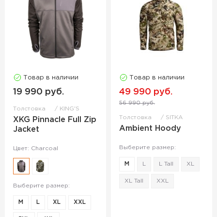
Товар в наличии
Товар в наличии
19 990 руб.
49 990 руб.
56 990 руб.
Толстовка
KING'S
Толстовка
SITKA
XKG Pinnacle Full Zip
Ambient Hoody
Jacket
Выберите размер:
Цвет: Charcoal
M
L
L Tall
XL
XL Tall
XXL
Выберите размер:
M
L
XL
XXL