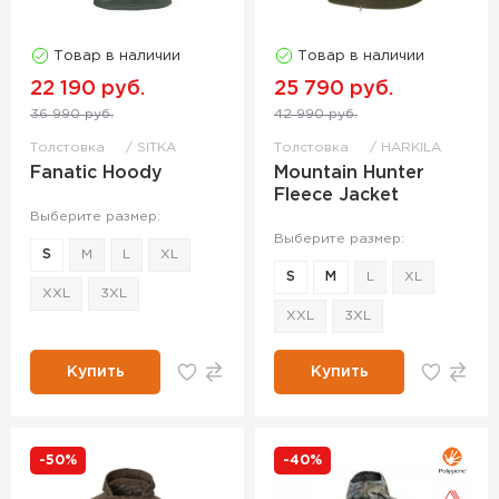
Товар в наличии
Товар в наличии
22 190 руб.
25 790 руб.
36 990 руб.
42 990 руб.
Толстовка
SITKA
Толстовка
HARKILA
Fanatic Hoody
Mountain Hunter
Fleece Jacket
Выберите размер:
Выберите размер:
S
M
L
XL
S
M
L
XL
XXL
3XL
XXL
3XL
Купить
Купить
-50%
-40%