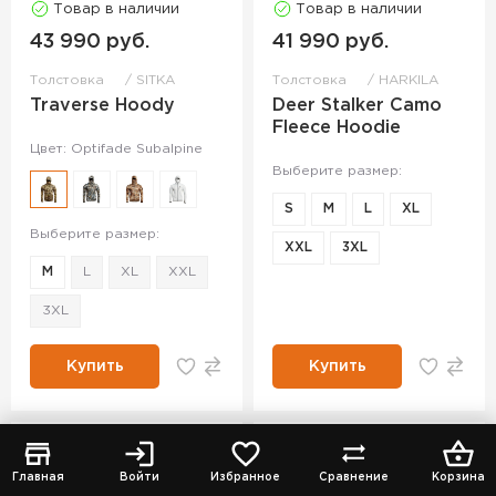
Товар в наличии
Товар в наличии
43 990 руб.
41 990 руб.
Толстовка
SITKA
Толстовка
HARKILA
Traverse Hoody
Deer Stalker Camo
Fleece Hoodie
Цвет: Optifade Subalpine
Выберите размер:
S
M
L
XL
Выберите размер:
XXL
3XL
M
L
XL
XXL
3XL
Купить
Купить
Главная
Войти
Избранное
Сравнение
Корзина