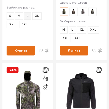
Цвет: Olive Green
Выберите размер:
S
M
L
XL
Выберите размер:
XXL
3XL
M
L
XL
XXL
3XL
4XL
Купить
Купить
-35%