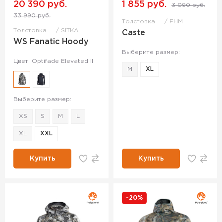
20 390 руб.
1 855 руб.
3 090 руб.
33 990 руб.
Толстовка
FHM
Толстовка
SITKA
Caste
WS Fanatic Hoody
Выберите размер:
Цвет: Optifade Elevated II
M
XL
Выберите размер:
XS
S
M
L
XL
XXL
Купить
Купить
-20%