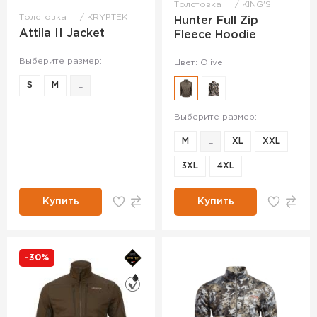
Толстовка
KING'S
Толстовка
KRYPTEK
Hunter Full Zip
Attila II Jacket
Fleece Hoodie
Выберите размер:
Цвет: Olive
S
M
L
Выберите размер:
M
L
XL
XXL
3XL
4XL
Купить
Купить
-30%