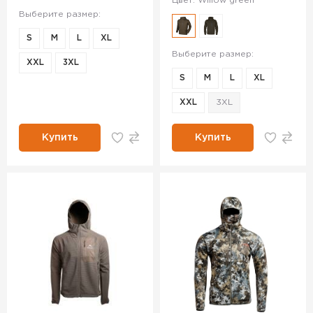
Цвет: Willow green
Выберите размер:
S
M
L
XL
Выберите размер:
XXL
3XL
S
M
L
XL
XXL
3XL
Купить
Купить