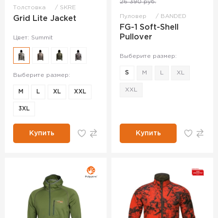
26 390 руб.
Толстовка
SKRE
Пуловер
BANDED
Grid Lite Jacket
FG-1 Soft-Shell
Pullover
Цвет: Summit
Выберите размер:
S
M
L
XL
Выберите размер:
XXL
M
L
XL
XXL
3XL
Купить
Купить