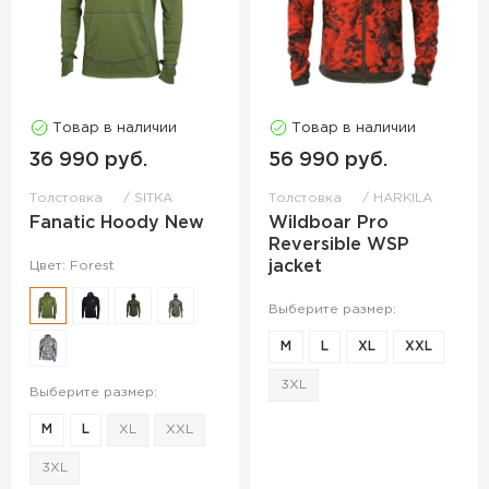
Товар в наличии
Товар в наличии
36 990 руб.
56 990 руб.
Толстовка
SITKA
Толстовка
HARKILA
Fanatic Hoody New
Wildboar Pro
Reversible WSP
jacket
Цвет: Forest
Выберите размер:
M
L
XL
XXL
3XL
Выберите размер:
M
L
XL
XXL
3XL