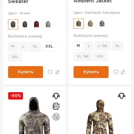
Ambient Jacket
Sweater
Цвет: Optifade Subalpine
Цвет: Green
Выберите размер:
Выберите размер:
M
L
L Tall
XL
M
L
XL
XXL
XL Tall
XXL
3XL
Купить
Купить
-50%