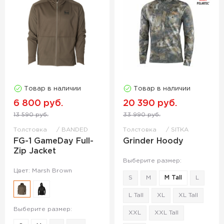
Товар в наличии
Товар в наличии
6 800 руб.
20 390 руб.
13 590 руб.
33 990 руб.
Толстовка
BANDED
Толстовка
SITKA
FG-1 GameDay Full-
Grinder Hoody
Zip Jacket
Выберите размер:
Цвет: Marsh Brown
S
M
M Tall
L
L Tall
XL
XL Tall
Выберите размер:
XXL
XXL Tall