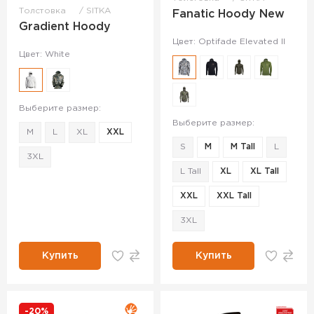
Толстовка
SITKA
Fanatic Hoody New
Gradient Hoody
Цвет: Optifade Elevated II
Цвет: White
Выберите размер:
Выберите размер:
M
L
XL
XXL
S
M
M Tall
L
3XL
L Tall
XL
XL Tall
XXL
XXL Tall
3XL
Купить
Купить
-20%