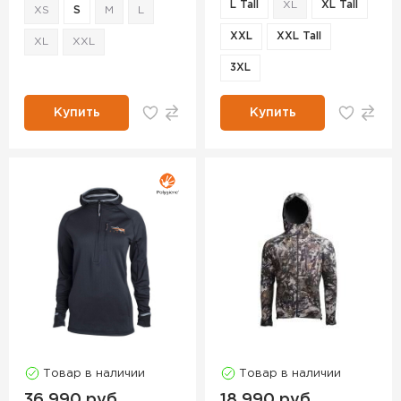
L Tall
XL
XL Tall
XS
S
M
L
XXL
XXL Tall
XL
XXL
3XL
Купить
Купить
Товар в наличии
Товар в наличии
36 990 руб.
18 990 руб.