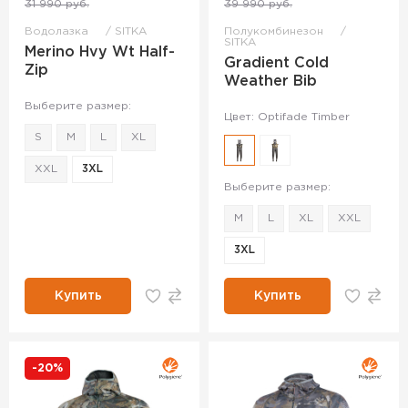
31 990 руб.
39 990 руб.
Водолазка
SITKA
Полукомбинезон
SITKA
Merino Hvy Wt Half-
Gradient Cold
Zip
Weather Bib
Выберите размер:
Цвет: Optifade Timber
S
M
L
XL
XXL
3XL
Выберите размер:
M
L
XL
XXL
3XL
Купить
Купить
-20%