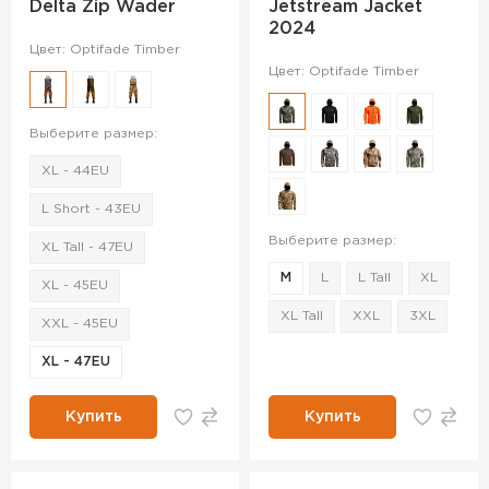
Delta Zip Wader
Jetstream Jacket
2024
Цвет: Optifade Timber
Цвет: Optifade Timber
Выберите размер:
XL - 44EU
L Short - 43EU
Выберите размер:
XL Tall - 47EU
M
L
L Tall
XL
XL - 45EU
XL Tall
XXL
3XL
XXL - 45EU
XL - 47EU
Купить
Купить