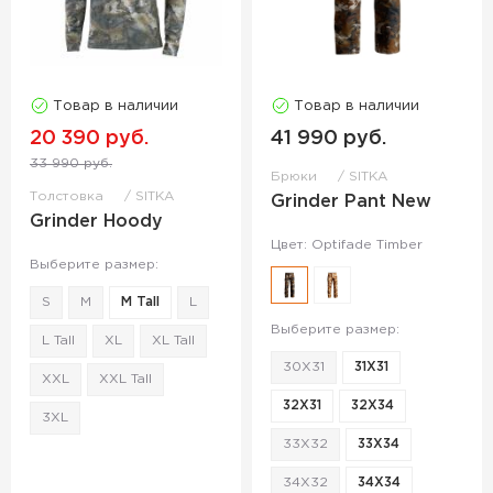
Товар в наличии
Товар в наличии
20 390 руб.
41 990 руб.
33 990 руб.
Брюки
SITKA
Толстовка
SITKA
Grinder Pant New
Grinder Hoody
Цвет: Optifade Timber
Выберите размер:
S
M
M Tall
L
Выберите размер:
L Tall
XL
XL Tall
30X31
31X31
XXL
XXL Tall
32X31
32X34
3XL
33X32
33X34
34X32
34X34