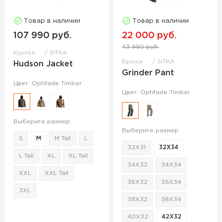
Товар в наличии
Товар в наличии
107 990 руб.
22 000 руб.
43 990 руб.
Куртка
SITKA
Брюки
SITKA
Hudson Jacket
Grinder Pant
Цвет: Optifade Timber
Цвет: Optifade Timber
Выберите размер:
Выберите размер:
S
M
M Tall
L
32X31
32X34
L Tall
XL
XL Tall
34X32
34X34
XXL
XXL Tall
36X32
36X34
3XL
38X32
38X34
40X32
42X32