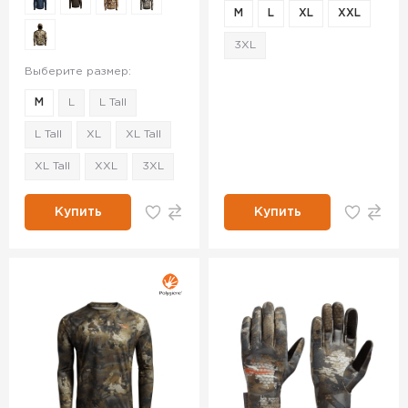
M
L
XL
XXL
3XL
Выберите размер:
M
L
L Tall
L Tall
XL
XL Tall
XL Tall
XXL
3XL
Купить
Купить