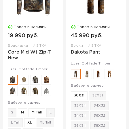
Товар в наличии
Товар в наличии
19 990 руб.
45 990 руб.
Водолазка
SITKA
Брюки
SITKA
Core Mid Wt Zip-T
Dakota Pant
New
Цвет: Optifade Timber
Цвет: Optifade Timber
Выберите размер:
30X31
32X31
Выберите размер:
32X34
34X32
S
M
M Tall
L
34X34
36X32
L Tall
XL
XL Tall
36X34
38X32