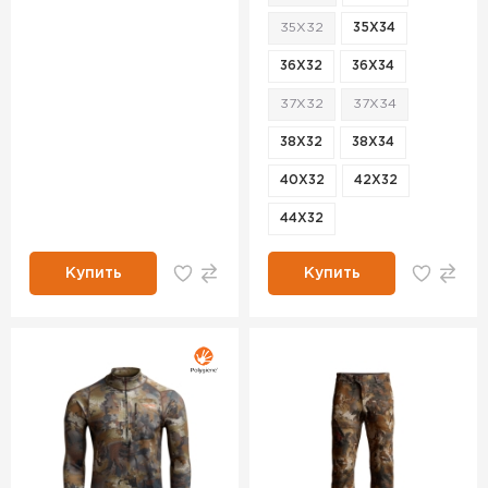
35X32
35X34
36X32
36X34
37X32
37X34
38X32
38X34
40X32
42X32
44X32
Купить
Купить