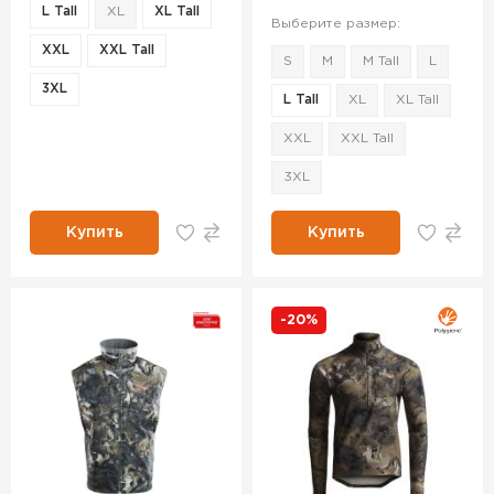
L Tall
XL
XL Tall
Выберите размер:
XXL
XXL Tall
S
M
M Tall
L
3XL
L Tall
XL
XL Tall
XXL
XXL Tall
3XL
Купить
Купить
-20%