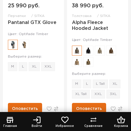
25 990 руб.
38 990 руб.
Перчатки
SITKA
Толстовка
SITKA
Pantanal GTX Glove
Alpha Fleece
Hooded Jacket
Цвет: Optifade Timber
Цвет: Optifade Timber
Выберите размер:
M
L
XL
XXL
Выберите размер:
M
L
L Tall
XL
XL Tall
XXL
3XL
Оповестить
Оповестить
Главная
Войти
Избранное
Сравнение
Корзина