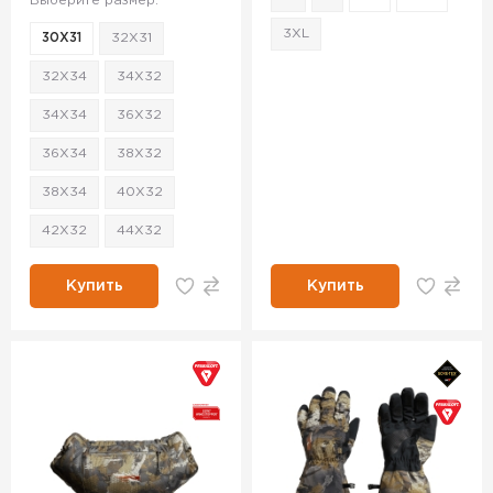
Выберите размер:
3XL
30X31
32X31
32X34
34X32
34X34
36X32
36X34
38X32
38X34
40X32
42X32
44X32
Купить
Купить