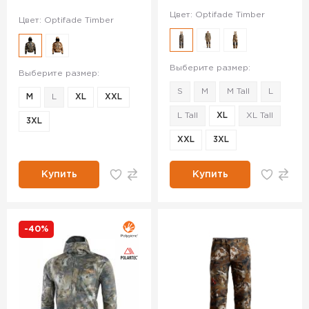
Цвет: Optifade Timber
Цвет: Optifade Timber
Выберите размер:
Выберите размер:
S
M
M Tall
L
M
L
XL
XXL
L Tall
XL
XL Tall
3XL
XXL
3XL
Купить
Купить
-40%