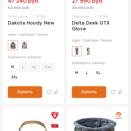
47 240 руб.
27 990 руб.
62 990 руб.
39 990 руб.
Толстовка
SITKA
Перчатки
SITKA
Dakota Hoody New
Delta Deek GTX
Glove
Цвет: Optifade Timber
Цвет: Optifade Timber
Выберите размер:
Выберите размер:
M
L
XL
XXL
M
L
XL
3XL
Купить
Купить