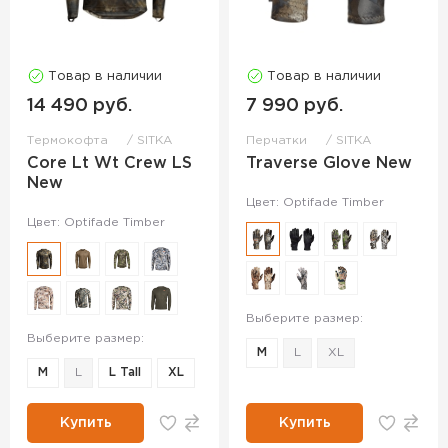
Товар в наличии
Товар в наличии
14 490 руб.
7 990 руб.
Термокофта
SITKA
Перчатки
SITKA
Core Lt Wt Crew LS
Traverse Glove New
New
Цвет: Optifade Timber
Цвет: Optifade Timber
Выберите размер:
Выберите размер:
M
L
XL
M
L
L Tall
XL
Купить
Купить