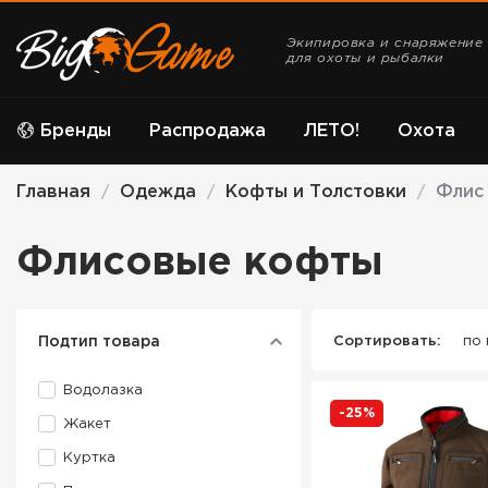
Экипировка и снаряжение
для охоты и рыбалки
Бренды
Распродажа
ЛЕТО!
Охота
Главная
Одежда
Кофты и Толстовки
Флис
/
/
/
Флисовые кофты
Подтип товара
Сортировать:
по
Водолазка
-25%
Жакет
Куртка