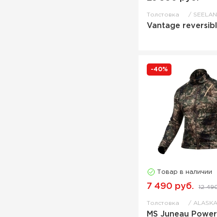
Толстовка
SEELA
Vantage reversibl
-40%
Товар в наличии
7 490 руб.
12 49
Толстовка
ALASK
MS Juneau Power