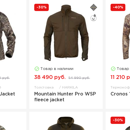
-30%
-40%
Товар в наличии
Товар
38 490 руб.
11 210 
0 руб.
54 990 руб.
D
Толстовка
HARKILA
Термоко
Jacket
Mountain Hunter Pro WSP
Cronos 
fleece jacket
-30%