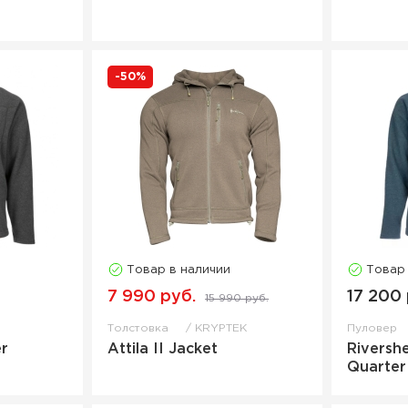
-50%
Товар в наличии
Товар
7 990 руб.
17 200 
15 990 руб.
Толстовка
KRYPTEK
Пуловер
r
Attila II Jacket
Riversh
Quarter