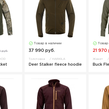
Товар в наличии
Товар
37 990 руб.
21 970 
0 руб.
OOD
Толстовка
HARKILA
Жакет
cket
Deer Stalker fleece hoodie
Buck Fl