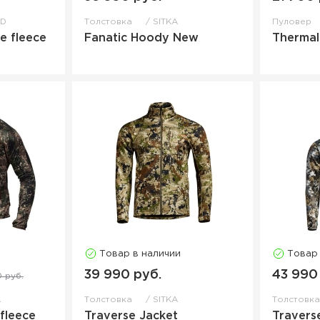
ND
Толстовка
SITKA
Пуловер
e fleece
Fanatic Hoody New
Thermal
Товар в наличии
Товар
39 990 руб.
43 990
0 руб.
A
Толстовка
SITKA
Толстовк
fleece
Traverse Jacket
Travers