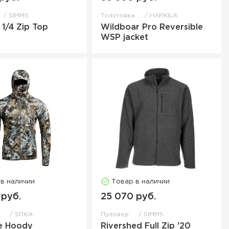
SIMMS
Толстовка
HARKILA
 1/4 Zip Top
Wildboar Pro Reversible
WSP jacket
 в наличии
Товар в наличии
 руб.
25 070 руб.
а
SITKA
Пуловер
SIMMS
e Hoody
Rivershed Full Zip '20