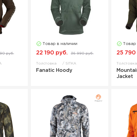
Товар в наличии
Товар
22 190 руб.
25 790
90 руб.
36 990 руб.
A
Толстовка
SITKA
Толстовк
Fanatic Hoody
Mountai
Jacket