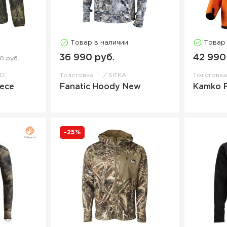
Товар в наличии
Товар
36 990 руб.
42 990
0 руб.
ND
Толстовка
SITKA
Толстовк
eece
Fanatic Hoody New
Kamko F
-25%