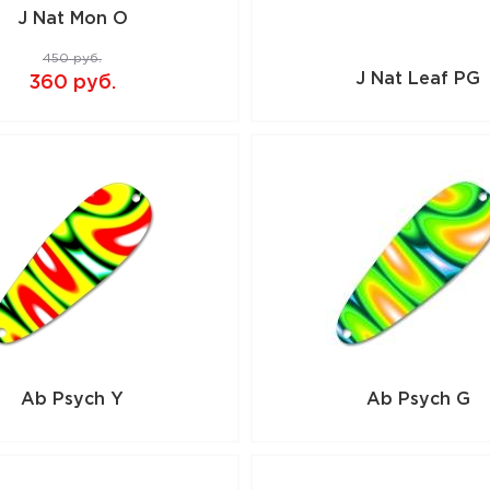
J Nat Mon O
450 руб.
J Nat Leaf PG
360 руб.
Ab Psych Y
Ab Psych G