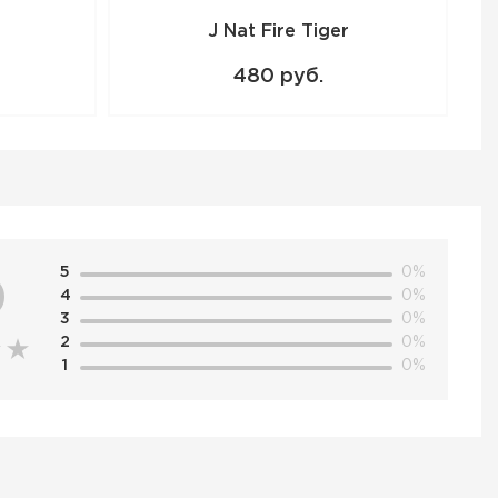
J Nat Fire Tiger
480 руб.
5
0%
0
4
0%
3
0%
2
0%
1
0%