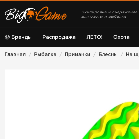
Экипировка и снаряжение
для охоты и рыбалки
Бренды
Распродажа
ЛЕТО!
Охота
Главная
Рыбалка
Приманки
Блесны
На щ
/
/
/
/