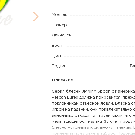
Spoon
7
Модель
г
Размер
цв.
Длина, см
J
Wave
Вес, г
Y/G
Цвет
Подтип
Бл
Описание
Серия блесен Jigging Spoon от америк
Pelican Lures должна понравится, прежд
поклонникам отвесной ловли. Блесна о
игрой на падении, они привлекательно 
заманчиво отходит от траектории, что
мельтешащегося малька. За счет прод
блесна устойчива к сильному течению.
применять при ловле в заброс. Подойде