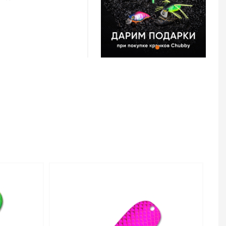
 рыбами. Главная
и – это
линейке
ислотные тона, и
агами стран), и даже
торым в пору
 живописи.
poon 7 г цв. J Wave
а в интернет-
оставкой в Москве и
 данный товар,
 по телефону +7