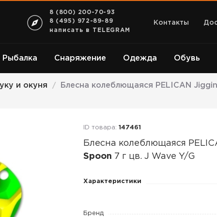
8 (800) 200-70-93
8 (495) 972-89-89
Контакты
Дос
написать в TELEGRAM
Рыбалка
Снаряжение
Одежда
Обувь
уку и окуня
Блесна колеблющаяся PELICAN Jigging
/
ID товара:
147461
Блесна колеблющаяся PELI
Spoon
7 г цв. J Wave Y/G
Блесна
Характеристики
колеблющаяся
PELICAN
Бренд
Jigging