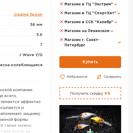
Магазин в ТЦ "Экстрим"
Магазин в ТЦ "СпортХит"
Jigging Spoon
Магазин в ССК "Калибр"
56 мм
Магазин на Ленинском
5.6
Магазин г. Санкт-
7
Петербург
J Wave Y/G
Купить
есна колеблющаяся
Избранное
Сравнить
анской компании
Получить скидку
5%
е всего,
тличается эффектно
осыпается и
 напоминает хищнику
уманной формы
 Её также можно
т для охоты за