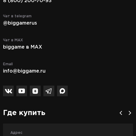
8 (800) 200-70-93
Чат в telegram
@biggamerus
Чат в MAX
biggame в MAX
Email
info@biggame.ru
Где купить
Адрес