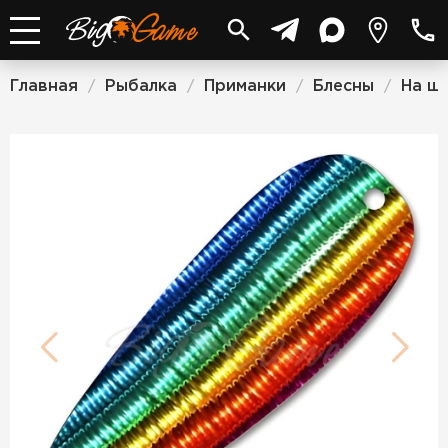
Главная
Рыбалка
Приманки
Блесны
На щу
/
/
/
/