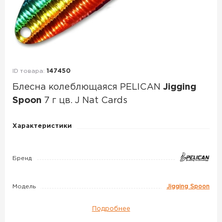
ID товара:
147450
Блесна колеблющаяся PELICAN
Jigging
Spoon
7 г цв. J Nat Cards
Блесна
Характеристики
колеблющаяся
PELICAN
Бренд
Jigging
Spoon
7
Модель
Jigging Spoon
г
Подробнее
цв.