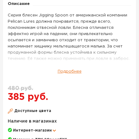
J
Описание
Nat
Серия блесен Jigging Spoon от американской компании
Cards
Pelican Lures должна понравится, прежде всего,
поклонникам отвесной ловли. Блесна отличается
эффектно игрой на падении, они привлекательно
осыпается и заманчиво отходит от траектории, что
напоминает хищнику мельтешащегося малька. За счет
продуманной формы блесна устойчива к сильному
течению. Её также можно применять при ловле в заброс.
Подойдет для охоты за лососевыми, судаком, щукой,
морскими рыбами. Главная особенность блесен от
Подробнее
данной компании – это завораживающая цветовая
палитра. В линейке присутствуют и абсолютно
480 руб.
бешенные, кислотные тона, и натуральные цвета, и
385 руб.
сувенирные (с флагами стран), и даже настоящие
произведения искусства, которым в пору выставляться
на престижных выставках живописи.
Доступные цвета
Блесна колеблющаяся PELICAN Jigging Spoon 7 г цв. J
Наличие в магазинах
Nat Cards – данный товар доступен для заказа в
Интернет-магазин
интернет-магазине BigGame по цене 385 руб. с
доставкой в Москве и по всей России. Для того, чтобы