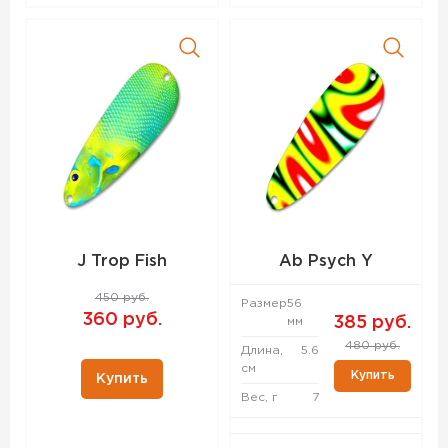
J Trop Fish
Ab Psych Y
450 руб.
Размер
56
360 руб.
385 руб.
мм
480 руб.
Длина,
5.6
см
Купить
Купить
Вес, г
7