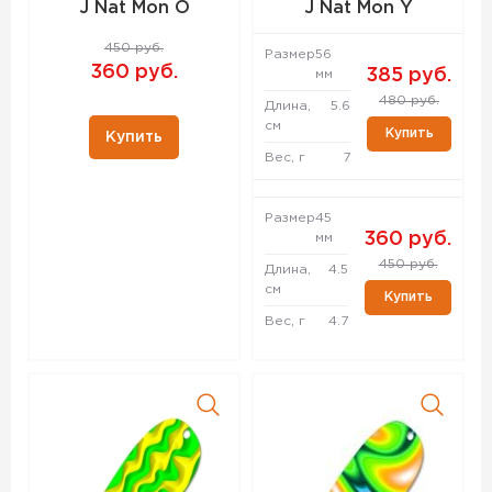
J Nat Mon O
J Nat Mon Y
450 руб.
Размер
56
360 руб.
385 руб.
мм
480 руб.
Длина,
5.6
см
Купить
Купить
Вес, г
7
Размер
45
360 руб.
мм
450 руб.
Длина,
4.5
см
Купить
Вес, г
4.7