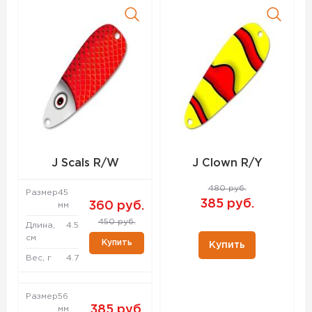
J Scals R/W
J Clown R/Y
480 руб.
Размер
45
385 руб.
360 руб.
мм
450 руб.
Длина,
4.5
см
Купить
Купить
Вес, г
4.7
Размер
56
385 руб.
мм