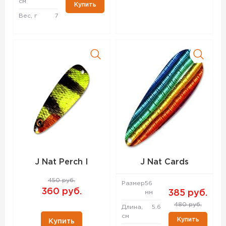
см
Купить
Вес, г
7
J Nat Perch I
J Nat Cards
450 руб.
Размер
56
360 руб.
385 руб.
мм
480 руб.
Длина,
5.6
см
Купить
Купить