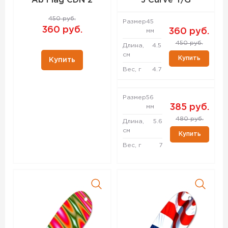
Ab Flag CDN 2
J Curve Y/G
450 руб.
Размер
45
360 руб.
360 руб.
мм
450 руб.
Длина,
4.5
см
Купить
Купить
Вес, г
4.7
Размер
56
385 руб.
мм
480 руб.
Длина,
5.6
см
Купить
Вес, г
7