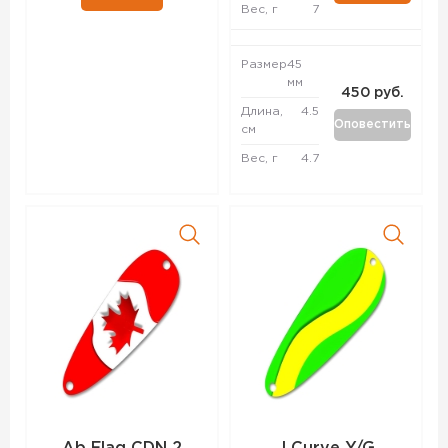
Вес, г
7
Размер
45
мм
450 руб.
Длина,
4.5
Оповестить
см
Вес, г
4.7