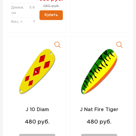
480 руб.
Длина,
5.6
см
Купить
Вес, г
7
J 10 Diam
J Nat Fire Tiger
480 руб.
480 руб.