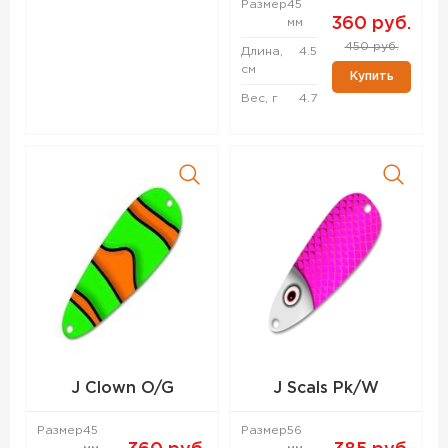
Размер
45
360 руб.
мм
450 руб.
Длина,
4.5
см
Купить
Вес, г
4.7
J Clown O/G
J Scals Pk/W
Размер
45
Размер
56