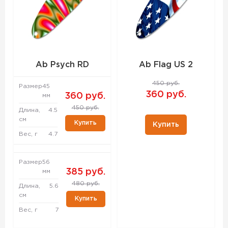
Ab Psych RD
Ab Flag US 2
450 руб.
Размер
45
360 руб.
360 руб.
мм
450 руб.
Длина,
4.5
см
Купить
Купить
Вес, г
4.7
Размер
56
385 руб.
мм
480 руб.
Длина,
5.6
см
Купить
Вес, г
7