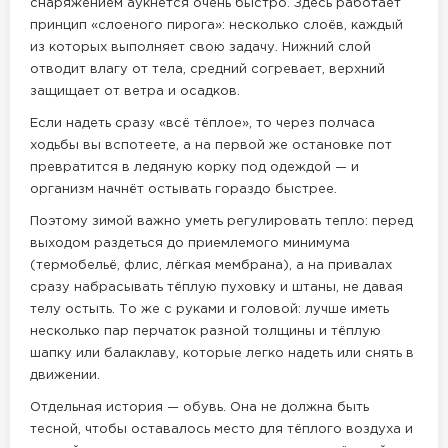
снаряжением аукнется очень быстро. Здесь работает
принцип «слоеного пирога»: несколько слоёв, каждый
из которых выполняет свою задачу. Нижний слой
отводит влагу от тела, средний согревает, верхний
защищает от ветра и осадков.
Если надеть сразу «всё тёплое», то через полчаса
ходьбы вы вспотеете, а на первой же остановке пот
превратится в ледяную корку под одеждой — и
организм начнёт остывать гораздо быстрее.
Поэтому зимой важно уметь регулировать тепло: перед
выходом раздеться до приемлемого минимума
(термобельё, флис, лёгкая мембрана), а на привалах
сразу набрасывать тёплую пуховку и штаны, не давая
телу остыть. То же с руками и головой: лучше иметь
несколько пар перчаток разной толщины и тёплую
шапку или балаклаву, которые легко надеть или снять в
движении.
Отдельная история — обувь. Она не должна быть
тесной, чтобы оставалось место для тёплого воздуха и