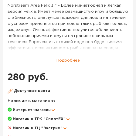
S10
Norstream Area Felix 3 г – Более миниатюрная и легкая
версия Felix’a. Имеет менее размашистую игру и большую
стабильность, она лучше подходит для ловли на течении,
с успехом применяется при ловле таких рыб как голавль,
язь, хариус. Очень эффективно получится облавливать
небольшие приямки и омуты на границе с сильным
течением. Впрочем, и в стоячей воде она будет весьма
эффективна, если активность рыбы пошла на спад, и
крупные активные приманки уже работают хуже.
Подробнее
Миниатюрные латунные колебалки Felix входят в раздел
Area, то есть были разработаны экспертами Norstream
280 руб.
для форелевой рыбалки. Блесны получили вытянутую
пластину, напоминающую грань кристалла, и выверенный
изгиб. Это обеспечивает дразнящую игру при неспешной
Доступные цвета
и быстрой анимации, при наличии течения и в спокойных
Наличие в магазинах
акваториях. Приманки подходят для проводок у самой
поверхности и в толще воды. Модель весом 4,3 гр
Интернет-магазин
дальнобойная, позволит подобраться к осторожной
Магазин в ТРК "СпортЕХ"
рыбе. Более легкие колебалки Norstream Area Felix
подойдут для облавливания ближних дистанций.
Магазин в ТЦ "Экстрим"
Модельный ряд включает как яркие "форелевые"