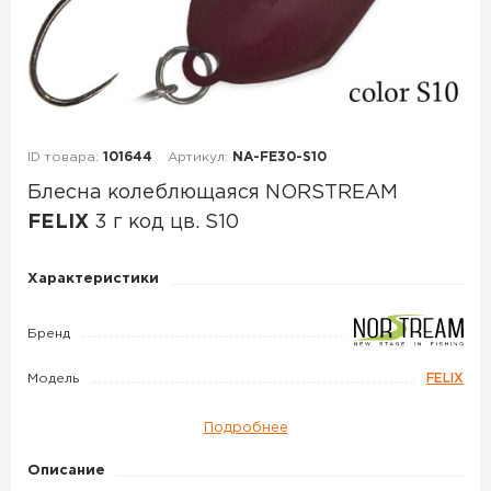
ID товара:
101644
Артикул:
NA-FE30-S10
Блесна колеблющаяся NORSTREAM
FELIX
3 г код цв. S10
Блесна
Характеристики
колеблющаяся
NORSTREAM
Бренд
FELIX
Модель
FELIX
3
г
Подробнее
код
цв.
Описание