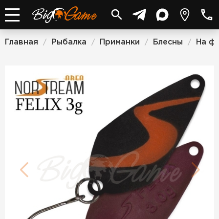
Главная
Рыбалка
Приманки
Блесны
На ф
/
/
/
/