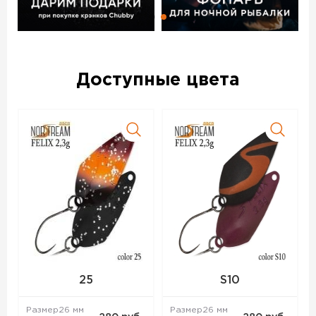
На всех блеснах Norstream Area Felix стоят качественные
крючки без бородок из проволоки средней толщины.
Яркие расцветки приманок подойдут для активной рыбы,
более спокойные будут интересны любителям ловли
белого хищника. При создании блесен были учтены
Доступные цвета
пожелания многих ведущих спортсменов по ловле
форели и голавля.
Блесна колеблющаяся NORSTREAM FELIX 3 г код цв. S10 –
данный товар доступен для заказа в интернет-магазине
BigGame по цене 280 руб. с доставкой в Волгограде и по
всей России. Для того, чтобы купить данный товар,
положите его в корзину или позвоните по телефону +7
(8442) 596-160
25
S10
Размер
26 мм
Размер
26 мм