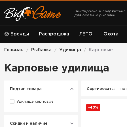
Экипировка и снаряжение
для охоты и рыбалки
Бренды
Распродажа
ЛЕТО!
Охота
Главная
Рыбалка
Удилища
Карповые
/
/
/
Карповые удилища
Подтип товара
Сортировать:
по
Удилище карповое
-40%
Скидки и наличие