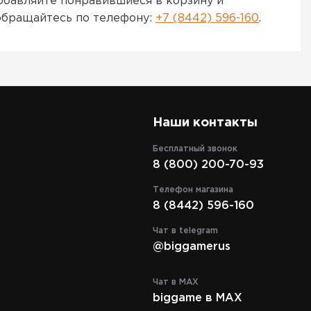
обавляйте понравившиеся в корзину и
обращайтесь по телефону:
+7 (8442) 596-160
.
Наши контакты
Бесплатный звонок
8 (800) 200-70-93
Телефон магазина
8 (8442) 596-160
Чат в telegram
@biggamerus
Чат в MAX
biggame в MAX