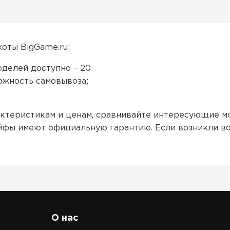
хоты BigGame.ru:
делей доступно – 20
можность самовывоза;
теристикам и ценам, сравнивайте интересующие мо
йфы имеют официальную гарантию. Если возникли в
О нас