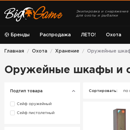
Экипировка и снаряжение
для охоты и рыбалки
Бренды
Распродажа
ЛЕТО!
Охота
Главная
Охота
Хранение
Оружейные шкаф
/
/
/
Оружейные шкафы и 
Подтип товара
Сортировать:
по
Сейф оружейный
Сейф пистолетный