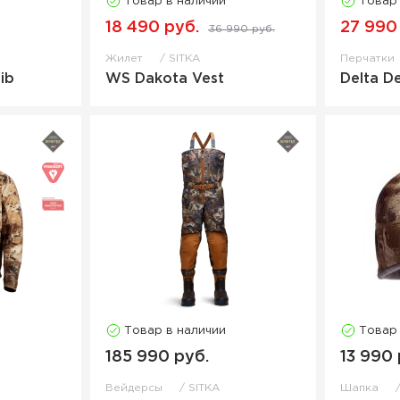
Товар в наличии
Товар
18 490 руб.
27 990
36 990 руб.
Жилет
SITKA
Перчатки
ib
WS Dakota Vest
Delta D
Товар в наличии
Товар
185 990 руб.
13 990 
Вейдерсы
SITKA
Шапка