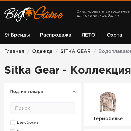
Экипировка и снаряжение
для охоты и рыбалки
Бренды
Распродажа
ЛЕТО!
Охота
Главная
Одежда
SITKA GEAR
Водоплаваю
/
/
/
Sitka Gear - Коллекц
Подтип товара
Термобелье
Бейсболка