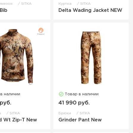
инезон
SITKA
Куртка
SITKA
Bib
Delta Wading Jacket NEW
 в наличии
Товар в наличии
 руб.
41 990 руб.
а
SITKA
Брюки
SITKA
d Wt Zip-T New
Grinder Pant New