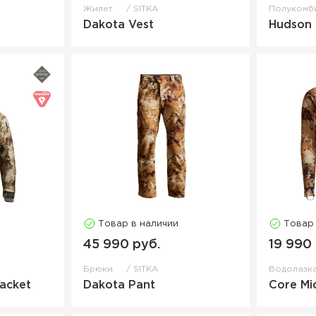
Жилет
SITKA
Полукомб
Dakota Vest
Hudson 
Товар в наличии
Товар
45 990 руб.
19 990
Брюки
SITKA
Водолазк
Jacket
Dakota Pant
Core Mi