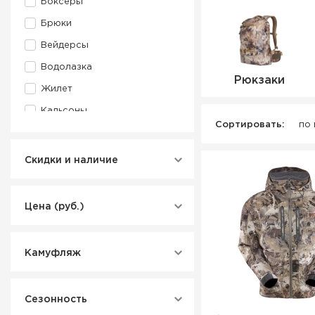
Боксеры
Брюки
Вейдерсы
Водолазка
Рюкзаки
Жилет
Кальсоны
Сортировать:
по
Куртка
Муфта
Скидки и наличие
Перчатка-муфта
Перчатки
Цена (руб.)
Повязка
Полукомбинезон
Камуфляж
Рюкзак охотничий
Сапоги
Сезонность
Термокофта