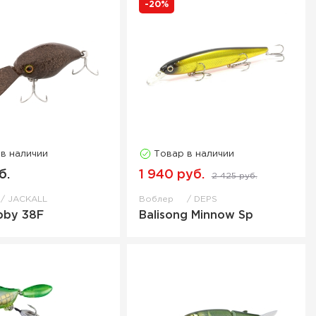
-20%
 в наличии
Товар в наличии
б.
1 940 руб.
2 425 руб.
JACKALL
Воблер
DEPS
bby 38F
Balisong Minnow Sp