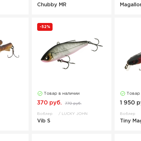
Chubby MR
Magallo
-52%
Товар в наличии
Товар
370 руб.
1 950 р
770 руб.
Воблер
LUCKY JOHN
Воблер
Vib S
Tiny Ma