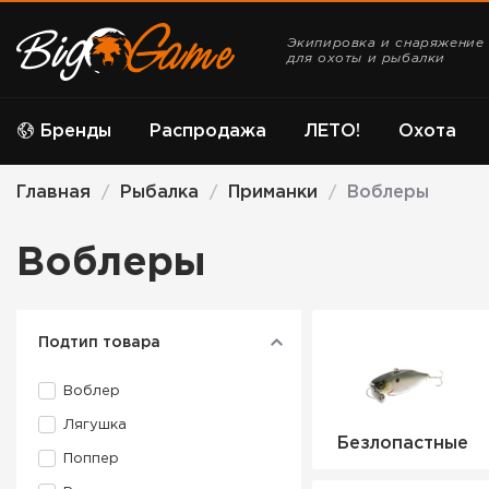
Экипировка и снаряжение
для охоты и рыбалки
Бренды
Распродажа
ЛЕТО!
Охота
Главная
Рыбалка
Приманки
Воблеры
/
/
/
Воблеры
Подтип товара
Воблер
Лягушка
Безлопастные
Поппер