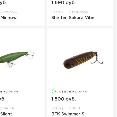
уб.
1 690 руб.
JACKALL
Раттлин
MADNESS
 Minnow
Shiriten Sakura Vibe
 в наличии
Товар в наличии
уб.
1 500 руб.
JACKALL
Воблер
SMITH
 Silent
BTK Swimmer S