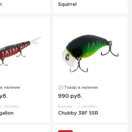
n
Squirrel
 в наличии
Товар в наличии
уб.
990 руб.
JACKALL
Воблер
JACKALL
gallon
Chubby 38F SSR