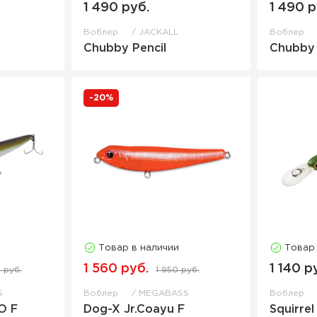
1 490 руб.
1 490 р
Воблер
JACKALL
Воблер
Chubby Pencil
Chubby
-20%
Товар в наличии
Товар
1 560 руб.
1 140 р
 руб.
1 950 руб.
S
Воблер
MEGABASS
Воблер
O F
Dog-X Jr.Coayu F
Squirrel