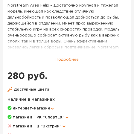
34
Norstream Area Felix – Достаточно крупная и тяжелая
модель, имеющая как следствие отличную
дальнобойность и позволяющая добираться до рыбы,
держащейся в отдалении. Имеет ярко выраженную
стабильную игру на всех скоростях проводки. Модель
очень хорошо собирает активную рыбу как в верхних
слоях, так и в толще воды. Очень эффективными
оказались легкие сбросы и подтвичивание. Norstream
Area Felix 2.3 г – Более миниатюрная и легкая версия
Felix’a. Данный размер имеет два варианта исполнения
Подробнее
по весу – 2,3 г и 2,0 г. Более тяжелая версия имеет менее
размашистую игру и большую стабильность, она лучше
280 руб.
подходит для ловли на течении, с успехом применяется
при ловле таких рыб как голавль, язь, хариус. Очень
эффективно получится облавливать небольшие приямки
Доступные цвета
и омуты на границе с сильным течением. Впрочем, и в
Наличие в магазинах
стоячей воде она будет весьма эффективна, если
активность рыбы пошла на спад, и крупные активные
Интернет-магазин
приманки уже работают хуже. Norstream Area Felix 2.0 г –
Магазин в ТРК "СпортЕХ"
Самая легкая версия этой модели, имеет тот же размер,
что и Felix 2,3 г, но за счет меньшего веса обладает куда
Магазин в ТЦ "Экстрим"
более легкой, «порхающей» игрой и стабильно работает