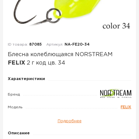
ID товара:
87085
Артикул:
NA-FE20-34
Блесна колеблющаяся NORSTREAM
FELIX
2 г код цв. 34
Блесна
Характеристики
колеблющаяся
NORSTREAM
Бренд
FELIX
Модель
FELIX
2
г
Подробнее
код
цв.
Описание