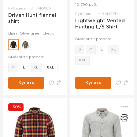
10 790 руб.
Рубашка
HARKILA
Рубашка
BANDED
Driven Hunt flannel
Lightweight Vented
shirt
Hunting L/S Shirt
Цвет: Olive green check
Выберите размер:
S
M
L
XL
Выберите размер:
XXL
M
L
XL
XXL
Купить
Купить
-30%