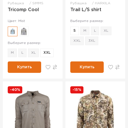
Рубашка
SIMMS
Рубашка
HARKILA
Tricomp Cool
Trail L/S shirt
Цвет: Mist
Выберите размер:
S
M
L
XL
XXL
3XL
Выберите размер:
M
L
XL
XXL
Купить
Купить
-40%
-15%