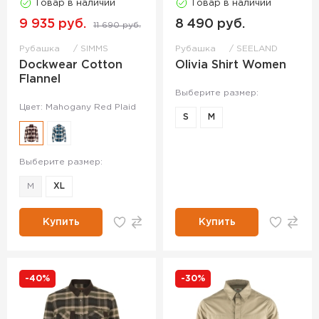
Товар в наличии
Товар в наличии
9 935 руб.
8 490 руб.
11 690 руб.
Рубашка
SIMMS
Рубашка
SEELAND
Dockwear Cotton
Olivia Shirt Women
Flannel
Выберите размер:
Цвет: Mahogany Red Plaid
S
M
Выберите размер:
M
XL
Купить
Купить
-40%
-30%