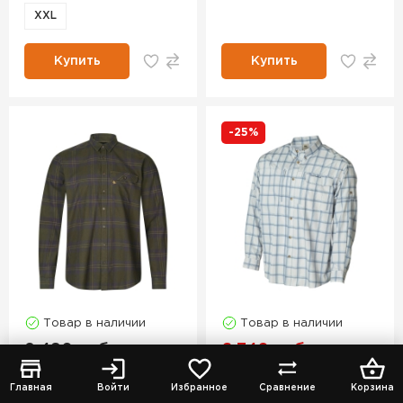
XXL
Купить
Купить
-25%
Товар в наличии
Товар в наличии
8 490 руб.
6 740 руб.
8 990 руб.
Рубашка
SEELAND
Рубашка
BANDED
Главная
Войти
Избранное
Сравнение
Корзина
Highseat Shirt
Acc OTL Fishing Shirt