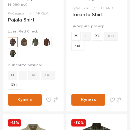
14 990 руб.
Рубашка
SEELAND
Рубашка
HARKILA
Toronto Shirt
Pajala Shirt
Выберите размер:
Цвет: Red Check
M
L
XL
XXL
3XL
Выберите размер:
M
L
XL
XXL
3XL
Купить
Купить
-15%
-30%