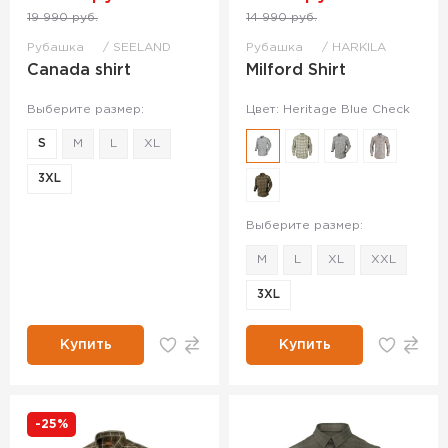
19 990 руб.
14 990 руб.
Рубашка
SEELAND
Рубашка
HARKILA
Canada shirt
Milford Shirt
Выберите размер:
Цвет: Heritage Blue Check
S
M
L
XL
3XL
Выберите размер:
M
L
XL
XXL
3XL
Купить
Купить
-25%