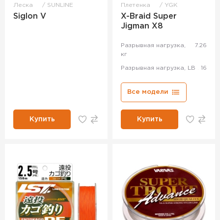
Леска
SUNLINE
Плетенка
YGK
Siglon V
X-Braid Super
Jigman X8
Разрывная нагрузка,
7.26
кг
Разрывная нагрузка, LB
16
Все модели
Купить
Купить