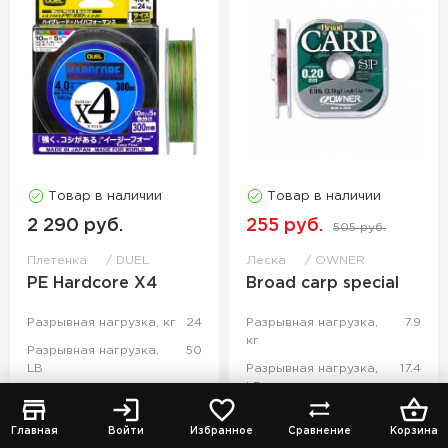
Товар в наличии
Товар в наличии
2 290 руб.
255 руб.
505 руб.
Плетенка
DUEL
Леска
OWNER
PE Hardcore X4
Broad carp special
Разрывная нагрузка, кг
24
Разрывная нагрузка,
7.9
кг
Разрывная нагрузка,
50
LB
Разрывная нагрузка,
17.4
LB
Главная
Войти
Избранное
Сравнение
Корзина
Все модели
Все модели