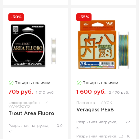
-30%
-35%
Товар в наличии
Товар в наличии
705 руб.
1 600 руб.
1 010 руб.
2 470 руб.
Флюорокарбон
Плетенка
YGK
YAMATOYO
Veragass PEx8
Trout Area Fluoro
Разрывная нагрузка,
7.3
Разрывная нагрузка,
0.9
кг
кг
Разрывная нагрузка, LB
16