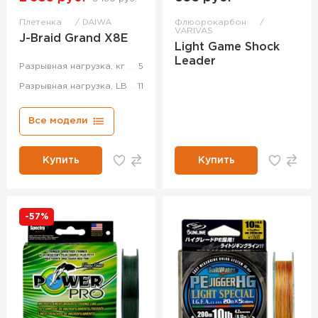
Плетенка
DAIWA
Флюорокарбон
VARIVAS
J-Braid Grand X8E
Light Game Shock
Leader
Разрывная нагрузка, кг
5
Разрывная нагрузка, LB
11
Все модели
Купить
Купить
-57%