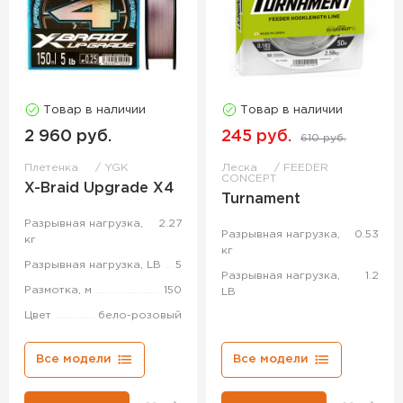
Товар в наличии
Товар в наличии
2 960 руб.
245 руб.
610 руб.
Плетенка
YGK
Леска
FEEDER
CONCEPT
X-Braid Upgrade X4
Turnament
Разрывная нагрузка,
2.27
Разрывная нагрузка,
0.53
кг
кг
Разрывная нагрузка, LB
5
Разрывная нагрузка,
1.2
Размотка, м
150
LB
Цвет
бело-розовый
Все модели
Все модели