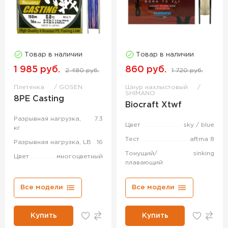
Товар в наличии
Товар в наличии
1 985 руб.
860 руб.
2 480 руб.
1 720 руб.
Плетенка
GOSEN
Шнур нахлыстовый
SHIMANO
8PE Casting
Biocraft Xtwf
Разрывная нагрузка,
7.3
Цвет
sky / blue
кг
Тест
aftma 8
Разрывная нагрузка, LB
16
Тонущий/
sinking
Цвет
многоцветный
плавающий
Все модели
Все модели
Купить
Купить