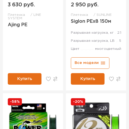
3 630 руб.
2 950 руб.
Плетенка
LINE
Плетенка
SUNLINE
SYSTEM
Siglon PEx8 150м
Ajing PE
Разрывная нагрузка, кг
2.1
Разрывная нагрузка, LB
5
Цвет
многоцветный
Все модели
Купить
Купить
-58%
-20%