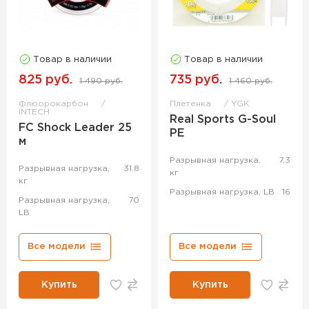
Товар в наличии
Товар в наличии
825 руб.
735 руб.
1 490 руб.
1 460 руб.
Флюорокарбон
Плетенка
YGK
INTECH
Real Sports G-Soul
FC Shock Leader 25
РЕ
м
Разрывная нагрузка,
7.3
Разрывная нагрузка,
31.8
кг
кг
Разрывная нагрузка, LB
16
Разрывная нагрузка,
70
LB
Все модели
Все модели
Купить
Купить